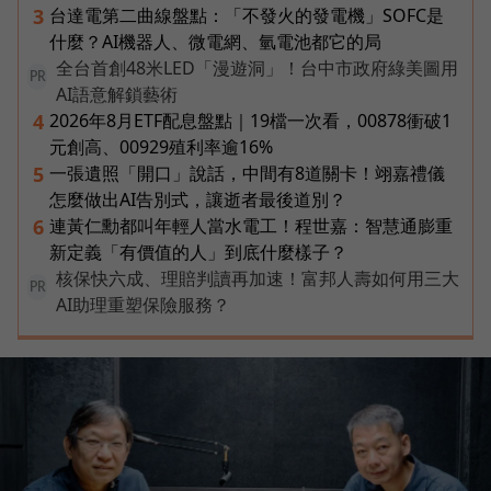
台達電第二曲線盤點：「不發火的發電機」SOFC是
3
什麼？AI機器人、微電網、氫電池都它的局
全台首創48米LED「漫遊洞」！台中市政府綠美圖用
PR
AI語意解鎖藝術
2026年8月ETF配息盤點｜19檔一次看，00878衝破1
4
元創高、00929殖利率逾16%
一張遺照「開口」說話，中間有8道關卡！翊嘉禮儀
5
怎麼做出AI告別式，讓逝者最後道別？
連黃仁勳都叫年輕人當水電工！程世嘉：智慧通膨重
6
新定義「有價值的人」到底什麼樣子？
核保快六成、理賠判讀再加速！富邦人壽如何用三大
PR
AI助理重塑保險服務？