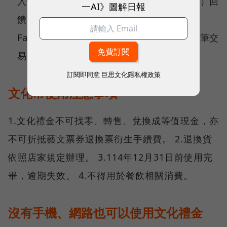
入全支付並邀請好友，享全點50點（1點=1元）回
一AI》圖解日報
饋；註冊加入全盈+PAY，可獲得Let’s Café及
Fami!ce霜淇淋；註冊加入icash Pay並完成首筆交
易，享50點OPENPOINT回饋。
訂閱即同意
巨思文化隱私權政策
文化幣使用注意事項
1.文化禮金不可找零、轉售、兌換成等值現金，亦
不可折抵藝文票券退換票衍生手續費。 2.退換貨
依照店家規定辦理。 3.114年12月31日前使用完
畢，逾期失效。 4.不得用於餐飲相關消費。
沒有手機、網路也可以使用文化禮金