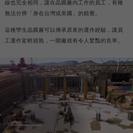
線也完全相同，讓在晶圓廠內工作的員工，有種
無法分辨「身在台灣或美國」的錯覺。
這種孿生晶圓廠可以傳承原來的運作經驗，讓員
工運作駕輕就熟，一開廠就有令人驚豔的良率。