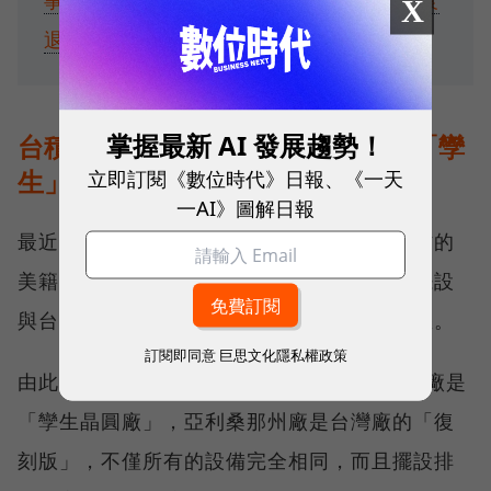
事化管理造就「三星帝國」，如今獲利大衰
X
退！三星怎麼了？
掌握最新 AI 發展趨勢！
台積亞利桑那州良率比台灣高，是「孿
生」的威力
立即訂閱《數位時代》日報、《一天
一AI》圖解日報
最近媒體訪問曾到台灣受訓之後返回美國工作的
美籍員工，該員工說台積電美國廠的設備、擺設
與台灣的晶圓廠「一模一樣」，令人十分熟悉。
訂閱即同意
巨思文化隱私權政策
由此可見台積電美國廠與台灣台南的5/4奈米廠是
「孿生晶圓廠」，亞利桑那州廠是台灣廠的「復
刻版」，不僅所有的設備完全相同，而且擺設排