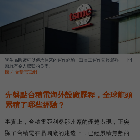
孿生晶圓廠可以傳承原來的運作經驗，讓員工運作駕輕就熟，一開
廠就有令人驚豔的良率。
圖／ 台積電官網
先盤點台積電海外設廠歷程，全球龍頭
累積了哪些經驗？
事實上，台積電亞利桑那州廠的優越表現，正突
顯了台積電在晶圓廠的建造上，已經累積無數的