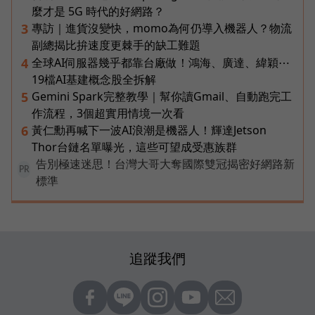
麼才是 5G 時代的好網路？
專訪｜進貨沒變快，momo為何仍導入機器人？物流
3
副總揭比拚速度更棘手的缺工難題
全球AI伺服器幾乎都靠台廠做！鴻海、廣達、緯穎⋯
4
19檔AI基建概念股全拆解
Gemini Spark完整教學｜幫你讀Gmail、自動跑完工
5
作流程，3個超實用情境一次看
黃仁勳再喊下一波AI浪潮是機器人！輝達Jetson
6
Thor台鏈名單曝光，這些可望成受惠族群
告別極速迷思！台灣大哥大奪國際雙冠揭密好網路新
PR
標準
追蹤我們