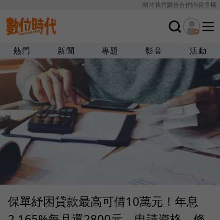
關於我們
廣告合作
內容授權
熱門
新聞
專題
影音
活動
保單紓困貸款最高可借10萬元！年息
2.165%每月還2800元，申請資格、條