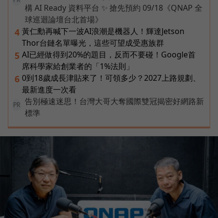
PR
構 AI Ready 資料平台 ✨ 搶先預約 09/18《QNAP 全
球巡迴論壇台北首場》
黃仁勳再喊下一波AI浪潮是機器人！輝達Jetson
4
Thor台鏈名單曝光，這些可望成受惠族群
AI已經做得到20%的題目，反而不要碰！Google首
5
席科學家給創業者的「1%法則」
0到18歲成長津貼來了！可領多少？2027上路規劃、
6
最新進度一次看
告別極速迷思！台灣大哥大奪國際雙冠揭密好網路新
PR
標準