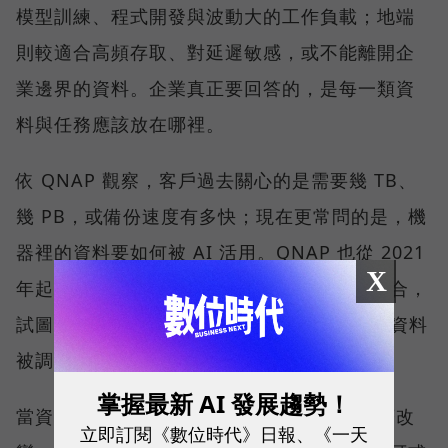
模型訓練、程式開發與波動大的工作負載；地端
則較適合高頻存取、對延遲敏感，或不能離開企
業邊界的資料。企業真正要回答的，是每一類資
料與任務應該放在哪裡。
依 QNAP 觀察，客戶過去關心的是需要幾 TB、
幾 PB，或備份速度有多快；現在更常問的是，機
器裡的資料要如何被 AI 活用。QNAP 也從 2021
X
年起，把公司發展定調在 AI 與高速網路的融合，
試圖讓 NAS 從資料保存的位置，進一步成為資料
被調用的位置。
掌握最新 AI 發展趨勢！
當資料量持續擴大，搜尋與管理方式也會跟著改
立即訂閱《數位時代》日報、《一天