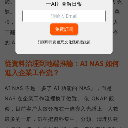
變。「在 NAS 裡放入 AI Agent 會越來越不可或
一AI》圖解日報
缺。」劉文義舉例，當照片累積到 10 萬、20 萬
張，要找出其中幾張特定畫面，已不可能只靠人
工翻找。此時，能理解內容、接受自然語言指令
的 AI 工具，會從加分功能逐漸變成必要條件。
訂閱即同意
巨思文化隱私權政策
從資料治理到地端推論：AI NAS 如何
進入企業工作流？
AI NAS 不是「多了 AI 功能的 NAS」，而是
NAS 在企業工作流裡換了位置。 依 QNAP 觀
察，目前客戶大致分布在一條導入光譜上。人數
最多的一群，仍在把資料集中、分類、清理與建