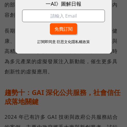
一AI》圖解日報
的部署不僅能降低開發與操作門檻，還可提升內
容創造的效率與表現力。
長期來看，將推動製造、遊戲、媒體、教育、健
康、零售、文旅等領域的虛擬應用邁向規模化與
訂閱即同意
巨思文化隱私權政策
高精度，進一步提升用戶體驗與作業效率，同時
為多元產業的虛擬發展注入新動能，催生更多具
創新性的虛擬應用。
趨勢十：GAI 深化公共服務，社會信任
成落地關鍵
2024 年已有許多 GAI 技術與政府公共服務結合
的案例，主要由政府攜手大廠與新創業者，試行