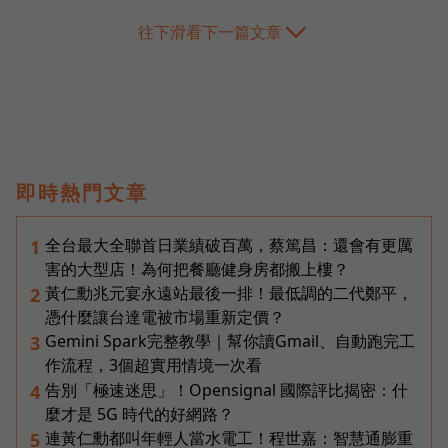
往下滑看下一篇文章
即時熱門文章
全台最大全聯首日業績破百萬，蔡篤昌：還會有更厲
1
害的大型店！為何把餐廳健身房都搬上樓？
黃仁勳兆元宴永遠站最後一排！最低調的二代鄭平，
2
憑什麼讓台達電被市場重新定價？
Gemini Spark完整教學｜幫你讀Gmail、自動跑完工
3
作流程，3個超實用情境一次看
告別「極速迷思」！Opensignal 國際評比揭密：什
4
麼才是 5G 時代的好網路？
連黃仁勳都叫年輕人當水電工！程世嘉：智慧通膨重
5