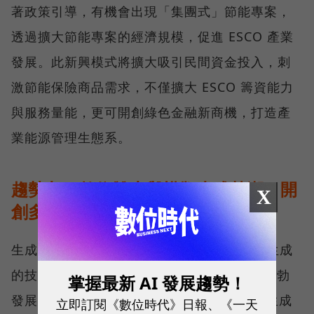
著政策引導，有機會出現「集團式」節能專案，
透過擴大節能專案的經濟規模，促進 ESCO 產業
發展。此新興模式將擴大吸引民間資金投入，刺
激節能保險商品需求，不僅擴大 ESCO 籌資能力
與服務量能，更可開創綠色金融新商機，打造產
業能源管理生態系。
趨勢九：數位雙生與模擬生成熱潮，開
X
創多元應用新局
生成式 AI（GAI）深刻影響數位雙生與模擬生成
的技術演進，驅動 2025 年多元虛擬應用的蓬勃
掌握最新 AI 發展趨勢！
發展。隨著深度融合 GAI，數位雙生與模擬生成
立即訂閱《數位時代》日報、《一天