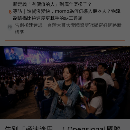
新定義「有價值的人」到底什麼樣子？
專訪｜進貨沒變快，momo為何仍導入機器人？物流
6
副總揭比拚速度更棘手的缺工難題
告別極速迷思！台灣大哥大奪國際雙冠揭密好網路新
PR
標準
告別「極速迷思」！Opensignal 國際