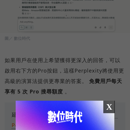
圖／ 數位時代
如果用戶在使用上希望獲得更深入的回答，可以
啟用右下方的Pro按鈕，這樣Perplexity將使用更
高級的演算法提供更專業的答案。
免費用戶每天
享有 5 次 Pro 搜尋額度
。
X
延伸閱讀：
Deep Research怎麼用？GPT、
Perplexity、Grok大評測：誰最強？誰CP