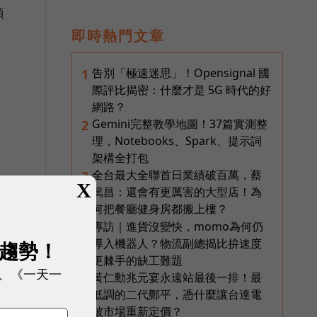
預
即時熱門文章
告別「極速迷思」！Opensignal 國
1
際評比揭密：什麼才是 5G 時代的好
網路？
Gemini完整教學地圖！37篇實測整
2
理，Notebooks、Spark、提示詞
募
架構全打包
全台最大全聯首日業績破百萬，蔡
3
X
篤昌：還會有更厲害的大型店！為
何把餐廳健身房都搬上樓？
專訪｜進貨沒變快，momo為何仍
4
，
導入機器人？物流副總揭比拚速度
展趨勢！
更棘手的缺工難題
、《一天一
黃仁勳兆元宴永遠站最後一排！最
5
低調的二代鄭平，憑什麼讓台達電
被市場重新定價？