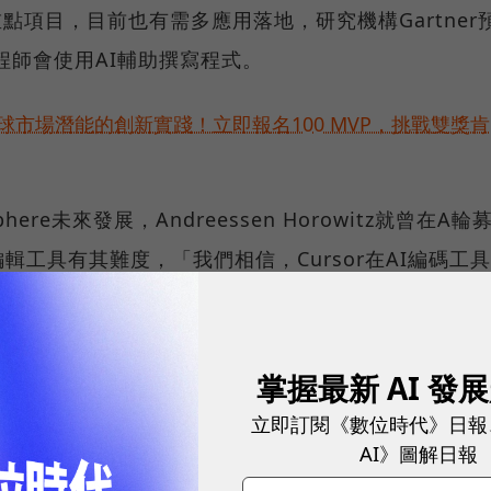
展的重點項目，目前也有需多應用落地，研究機構Gartner
工程師會使用AI輔助撰寫程式。
球市場潛能的創新實踐！立即報名100 MVP，挑戰雙獎肯
re未來發展，Andreessen Horowitz就曾在A輪
工具有其難度，「我們相信，Cursor在AI編碼工具
的成長速度不凡，但是隨著AI Coding領域競爭日益激烈
掌握最新 AI 發
用最新一輪募資，保持產品獨特性和提高用戶留存率，以進
立即訂閱《數位時代》日報
sphere和許多AI新創共同面臨的課題。
AI》圖解日報