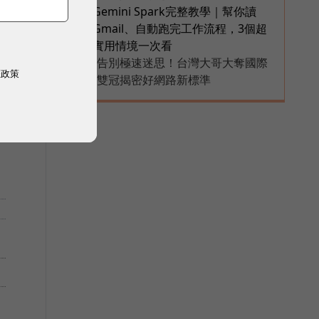
Gemini Spark完整教學｜幫你讀
6
Gmail、自動跑完工作流程，3個超
實用情境一次看
告別極速迷思！台灣大哥大奪國際
PR
權政策
雙冠揭密好網路新標準