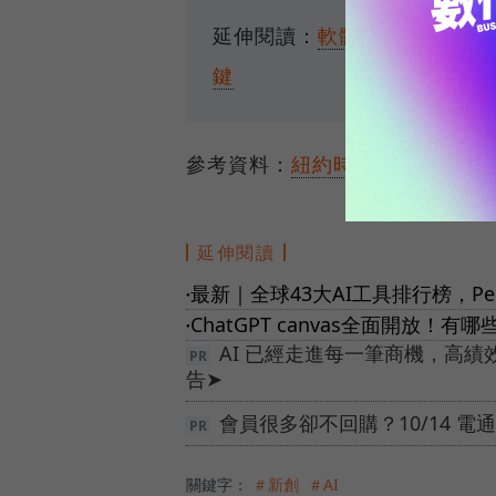
延伸閱讀：
軟體工程師會被AI
鍵
參考資料：
紐約時報
、
Andreess
延伸閱讀
最新｜全球43大AI工具排行榜，Perp
●
ChatGPT canvas全面開放
●
AI 已經走進每一筆商機，高
告➤
會員很多卻不回購？10/14 
關鍵字：
＃新創
＃AI