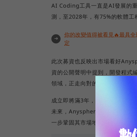
AI Coding工具一直是AI發
測，至2028年，有75%的軟體
你的改變值得被看見🔥最具全
➜
定
此次募資也反映出市場看好Anysphe
資的公開聲明中提到，開發程式編輯
領域，正走向對的方向。」
成立即將滿3年，Anysphere
未來，Anysphere將如何利
一步鞏固其市場地位？大概是Any