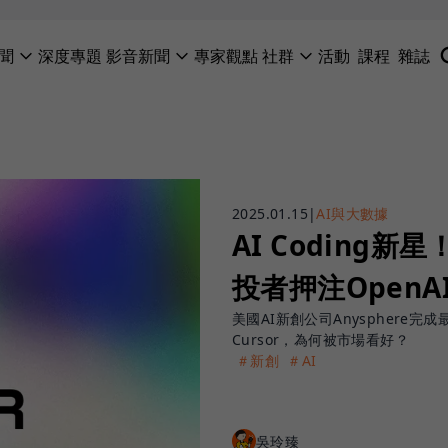
聞
深度專題
影音新聞
專家觀點
社群
活動
課程
雜誌
2025.01.15
|
AI與大數據
AI Coding
投者押注Open
美國AI新創公司Anysphere完
Cursor，為何被市場看好？
＃新創
＃AI
吳玲臻