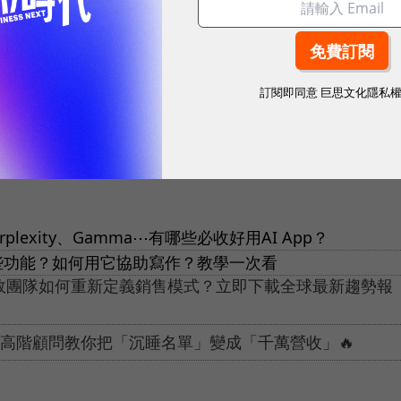
 Agent取代嗎？微軟裁員「1%」背後，透露生存關
訂閱即同意
巨思文化隱私
en Horowitz
、
Cursor
lexity、Gamma⋯有哪些必收好用AI App？
！有哪些功能？如何用它協助寫作？教學一次看
績效團隊如何重新定義銷售模式？立即下載全球最新趨勢報
電通高階顧問教你把「沉睡名單」變成「千萬營收」🔥