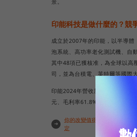
景。
印能科技是做什麼的？競
成立於2007年的印能，以半導
泡系統、高功率老化測試機、自動
其中48項已獲核准，為全球以高
司，並為台積電、英特爾等國際
印能2024年營收新台幣18億元、年
元、毛利率61.8%，1月15日收
你的改變值得被看見🔥最具全
➜
定