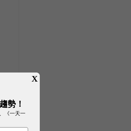
X
展趨勢！
、《一天一