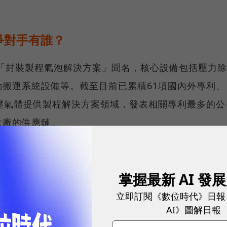
爭對手有誰？
體「封裝製程氣泡解決方案」聞名，核心設備包括壓力除
搬運系統設備等。截至目前已累積61項國內外專利、
壓氣體提供製程解決方案領域，發表相關專利最多的公
大廠的供應鏈。
增51.86%，2024年前三季每股盈餘（EPS）30.28
盤價1,620元，為興櫃股最高價。
掌握最新 AI 發
立即訂閱《數位時代》日報
球市場潛能的創新實踐！立即報名100 MVP，挑戰雙獎肯
AI》圖解日報