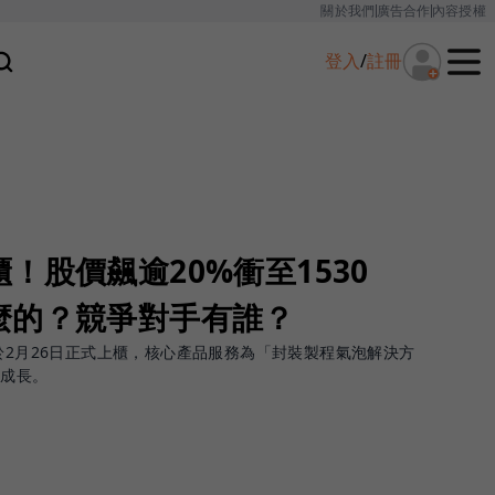
關於我們
廣告合作
內容授權
登入
/
註冊
！股價飆逾20%衝至1530
麼的？競爭對手有誰？
於2月26日正式上櫃，核心產品服務為「封裝製程氣泡解決方
動成長。