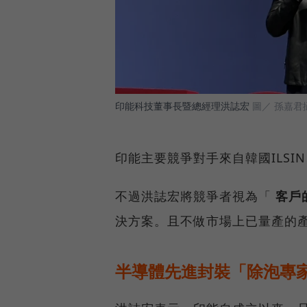
印能科技董事長暨總經理洪誌宏
圖／ 孫嘉君
印能主要競爭對手來自韓國ILSIN、V
不過洪誌宏將競爭者視為「
客戶
決方案。且不做市場上已量產的
半導體先進封裝「除泡專家