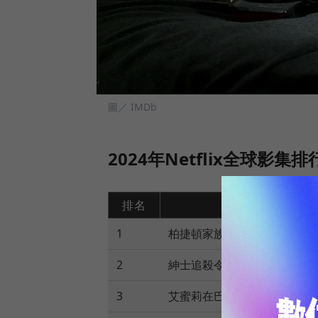
圖／ IMDb
2024年Netflix全球影集排
排名
影集名稱
1
柏捷頓家族：名門韻事
2
紳士追殺令
3
艾蜜莉在巴黎