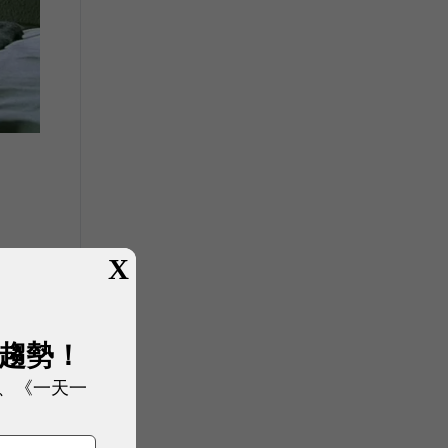
X
展趨勢！
、《一天一