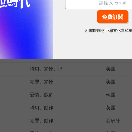
驚悚、犯罪
英國
驚悚、犯罪
英國
驚悚、犯罪、實案
美國
訂閱即同意
巨思文化隱私
奇幻、冒險
美國
犯罪、實案
美國
科幻、驚悚、IP
美國
犯罪、驚悚
美國
愛情、戲劇
韓國
科幻、動作
英國
犯罪、動作
西班牙