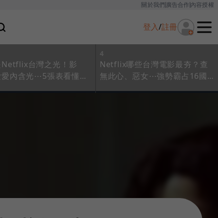
關於我們
廣告合作
內容授權
登入
/
註冊
4
Netflix台灣之光！影
Netflix哪些台灣電影最夯？查
愛愛內含光⋯5張表看懂台
無此心、惡女⋯強勢霸占16國
品出海表現
排行榜，表現一次看