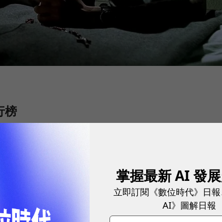
行榜
類型
產地
愛情、時代
美國
掌握最新 AI 發
犯罪、喜劇
英國
立即訂閱《數位時代》日報
AI》圖解日報
愛情、喜劇
美國