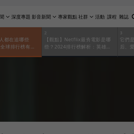
聞
深度專題
影音新聞
專家觀點
社群
活動
課程
雜誌
2
3
人都在追哪些
【觀點】Netflix最夯電影是哪
它們是
影集？全球排行榜有哪
些？2024排行榜解析：英雄動
后、
看懂
作大片不香了？新關鍵字是這兩
灣作
個