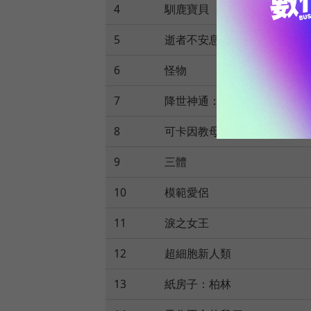
4
馴鹿寶貝
5
逝者不安息
6
怪物
7
降世神通：最後的氣宗
8
可卡因教母格麗塞爾達
9
三體
10
模範愛侶
11
淚之女王
12
超細胞新人類
13
紙房子：柏林