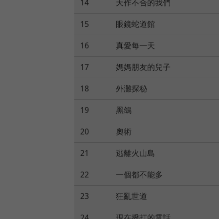
14
天作不合的我們
15
眼鏡蛇道館
16
真愛每一天
17
媽媽朋友的兒子
18
外灘探秘
19
黑鴿
20
奧術
21
逃離火山島
22
一個都不能多
23
狂亂世道
24
現在撥打的電話