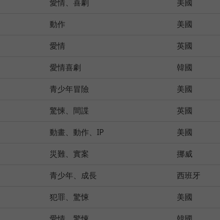
愛情、喜劇
美國
動作
美國
愛情
英國
愛情喜劇
韓國
青少年冒險
美國
驚悚、間諜
英國
動畫、動作、IP
美國
災難、實案
挪威
青少年、成長
西班牙
犯罪、驚悚
美國
愛情、驚悚
韓國