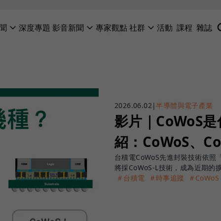
聞
深度專題
影音新聞
專家觀點
社群
活動
課程
雜誌
2026.06.02
|
半導體與電子產業
影片｜CoWoS
紹：CoWoS、C
台積電CoWoS先進封裝技術依照「
將採CoWoS-L技術，成為近期的
＃台積電
＃時事追蹤
＃CoWoS