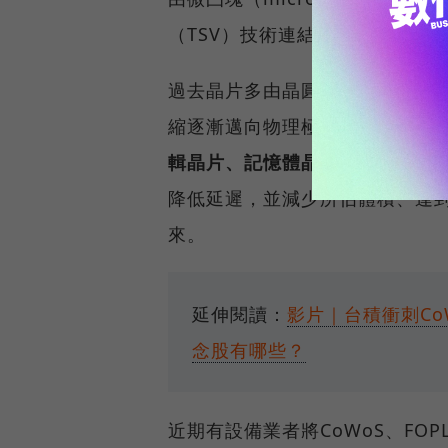
（TSV）技術連結至下方的基板
過去晶片多由晶圓製造廠生產完
縮逐漸邁向物理極限，晶圓廠發
輯晶片、記憶體晶片等整合到同一
降低延遲，並減少所佔體積、達到
來。
延伸閱讀：
影片｜台積衝刺Co
念股有哪些？
近期有設備業者將CoWoS、FOP