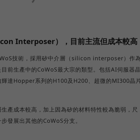
icon Interposer），目前主流但成本較高
oS技術，採用矽中介層（silicon interposer）作
目前生產中的CoWoS最大宗的類型。包括AI伺服器
達Hopper系列的H100及H200、超微的MI300晶
層生產成本較高，加上因為矽的材料特性較為脆弱，尺
步發展出其他的CoWoS分支。