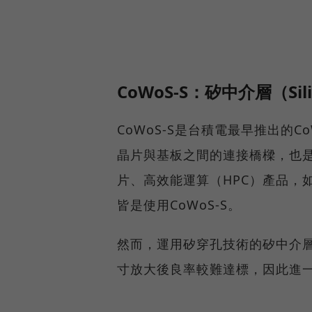
CoWoS-S：矽中介層（Sil
CoWoS-S是台積電最早推出的CoW
晶片與基板之間的連接橋樑，也是
片、高效能運算（HPC）產品，如輝
皆是使用CoWoS-S。
然而，運用矽穿孔技術的矽中介
寸放大後良率較難達標，因此進一