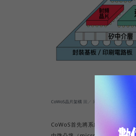
CoWoS晶片架構
圖／ 邱品蓉製作
CoWoS首先將系統單晶片（SoC
由微凸塊（micro bump）