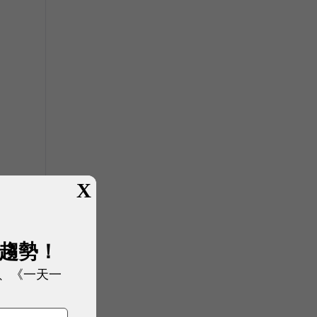
X
展趨勢！
、《一天一
經