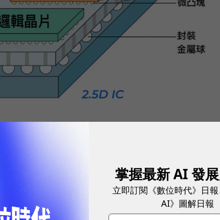
掌握最新 AI 發
立即訂閱《數位時代》日報
）、記憶體等晶片設置於中介層（interposer）上，
AI》圖解日報
連結，讓各晶片間的電子訊號順利傳輸，並經由「矽穿孔」