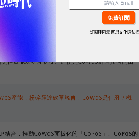
。
後，再送到封測廠進行封裝測試，不過隨著電晶體的微
訂閱即同意
巨思文化隱私
展出其他出路：
將不同類型及製程節點的晶片，包括邏
個晶片上，實現2.5D封裝
，藉此縮短晶片間溝通距
更佳效能及功耗表現。這便是CoWoS封裝技術的由
WoS產能，粉碎輝達砍單謠言！CoWoS是什麼？概
LP結合，推動CoWoS面板化的「CoPoS」。
CoPoS的