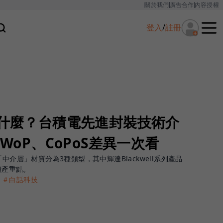
關於我們
廣告合作
內容授權
登入
/
註冊
是什麼？台積電先進封裝技術介
oWoP、CoPoS差異一次看
中介層」材質分為3種類型，其中輝達Blackwell系列產品
擴產重點。
＃白話科技