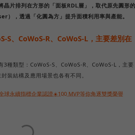
，將晶片排列在方形的「面板RDL層」，取代原先圓形
erposer），透過「化圓為方」提升面積利用率與產能。
S-S、CoWoS-R、CoWoS-L，主要差別在
種類型：CoWoS-S、CoWoS-R、CoWoS-L，主要
在封裝結構及應用場景也各有不同。
球永續指標企業認證☀️100 MVP等你角逐雙獎榮譽