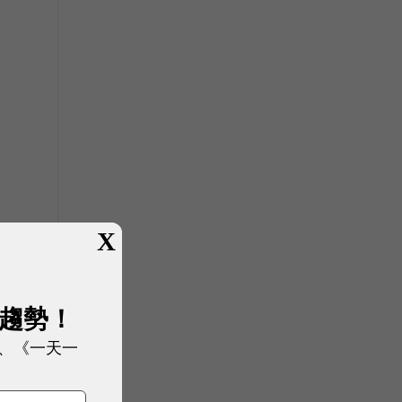
X
展趨勢！
、《一天一
經