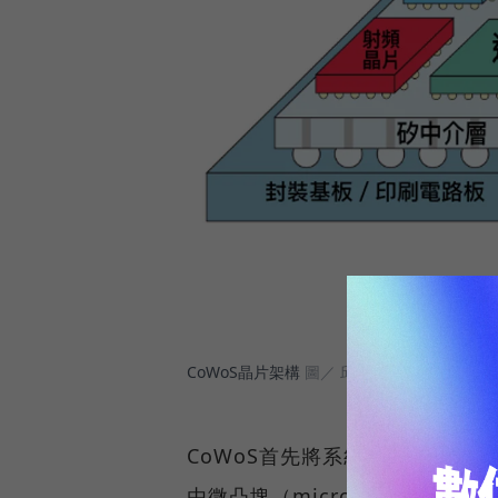
CoWoS晶片架構
圖／ 邱品蓉製作
CoWoS首先將系統單晶片（SoC
由微凸塊（micro bump）