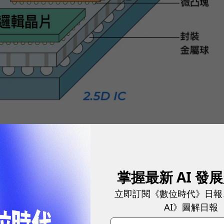
掌握最新 AI 發
立即訂閱《數位時代》日報
）、記憶體等晶片設置於中介層（interposer）上，
AI》圖解日報
連結，讓各晶片間的電子訊號順利傳輸，並經由「矽穿孔」