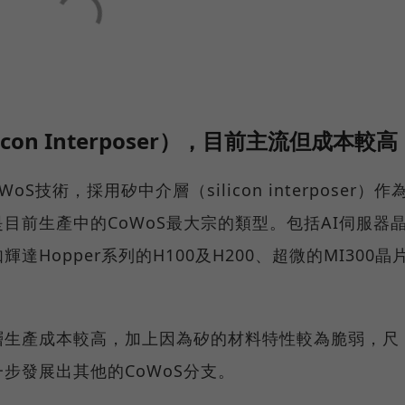
icon Interposer），目前主流但成本較高
oS技術，採用矽中介層（silicon interposer）作
目前生產中的CoWoS最大宗的類型。包括AI伺服器
達Hopper系列的H100及H200、超微的MI300晶
層生產成本較高，加上因為矽的材料特性較為脆弱，尺
步發展出其他的CoWoS分支。