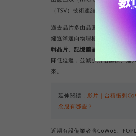
（TSV）技術連結至下方的基板
過去晶片多由晶圓製造廠生產完
縮逐漸邁向物理極限，晶圓廠發
輯晶片、記憶體晶片等整合到同一
降低延遲，並減少所佔體積、達到
來。
延伸閱讀：
影片｜台積衝刺Co
念股有哪些？
近期有設備業者將CoWoS、FOP