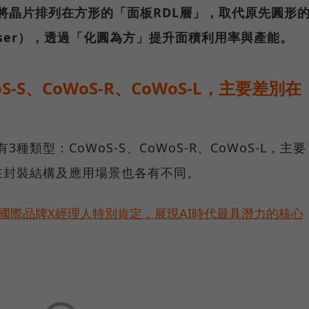
，將晶片排列在方形的「面板RDL層」，取代原先圓形
erposer），透過「化圓為方」提升面積利用率與產能。
S-S、CoWoS-R、CoWoS-L，主要差別在
種類型：CoWoS-S、CoWoS-R、CoWoS-L，主要
在封裝結構及應用場景也各有不同。
耀！國際品牌X經理人特別肯定，展現AI時代最具潛力的核心