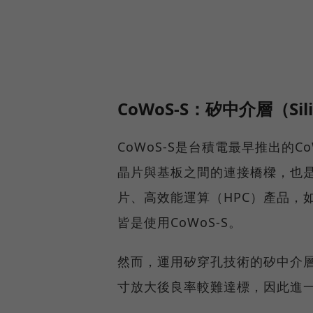
CoWoS-S：矽中介層（Sil
CoWoS-S是台積電最早推出的CoW
晶片與基板之間的連接橋樑，也是
片、高效能運算（HPC）產品，如輝
皆是使用CoWoS-S。
然而，運用矽穿孔技術的矽中介
寸放大後良率較難達標，因此進一