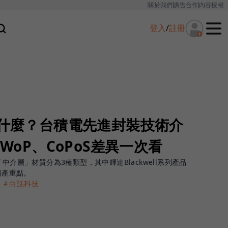
關於我們
廣告合作
內容授權
登入
/
註冊
是什麼？台積電先進封裝技術介
oWoP、CoPoS差異一次看
中介層」材質分為3種類型，其中輝達Blackwell系列產品
擴產重點。
＃白話科技