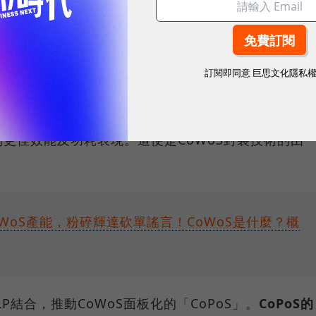
。
後，再送到封測廠進行封裝測試，不過隨著電晶體的微
訂閱即同意
巨思文化隱私
展出其他出路：
將不同類型及製程節點的晶片，包括邏
個晶片上，實現2.5D封裝
，藉此縮短晶片間溝通距
更佳效能及功耗表現。這便是CoWoS封裝技術的由
WoS產能，粉碎輝達砍單謠言！CoWoS是什麼？概
LP結合，推動CoWoS面板化的「CoPoS」。
CoPoS的