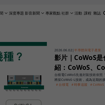
聞
深度專題
影音新聞
專家觀點
社群
活動
課程
雜誌
2026.06.02
|
半導體與電子產業
影片｜CoWoS
紹：CoWoS、C
台積電CoWoS先進封裝技術依照「
將採CoWoS-L技術，成為近期的
＃台積電
＃時事追蹤
＃CoWoS