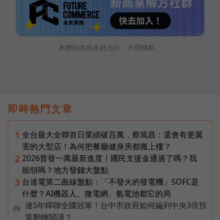
本網站內容未經允許，不得轉載。
即時熱門文章
全台最大全聯首日業績破百萬，蔡篤昌：還會有更厲
1
害的大型店！為何把餐廳健身房都搬上樓？
2026普發一萬最新進度｜國民支援金通過了嗎？我
2
能領嗎？地方發錢大盤點
台達電第二曲線盤點：「不發火的發電機」SOFC是
3
什麼？AI機器人、微電網、氫電池都它的局
連5年蟬聯全國冠軍！台中市政府如何編列中央3倍預
PR
算翻轉閱讀？