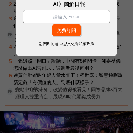
一AI》圖解日報
2026普發一萬最新進度｜國民支援金通過了嗎？我
2
能領嗎？地方發錢大盤點
台達電第二曲線盤點：「不發火的發電機」SOFC是
3
什麼？AI機器人、微電網、氫電池都它的局
真正的效率，不是更忙，而是建立更好的工作流程！
PR
立即了解《AI 人才全方位實戰課》
訂閱即同意
巨思文化隱私權政策
2026年8月ETF配息盤點｜19檔一次看，00878衝破1
4
元創高、00929殖利率逾16%
一張遺照「開口」說話，中間有8道關卡！翊嘉禮儀
5
怎麼做出AI告別式，讓逝者最後道別？
連黃仁勳都叫年輕人當水電工！程世嘉：智慧通膨重
6
新定義「有價值的人」到底什麼樣子？
變動中迎戰未知，改變值得被看見！國際品牌X百大
PR
經理人雙重肯定，展現AI時代關鍵成長力