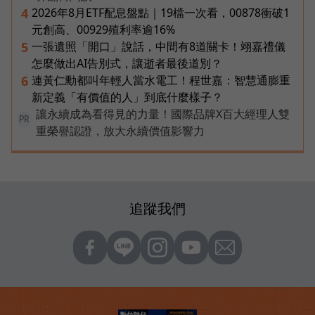
2026年8月ETF配息盤點｜19檔一次看，00878衝破1
4
元創高、00929殖利率逾16%
一張遺照「開口」說話，中間有8道關卡！翊嘉禮儀
5
怎麼做出AI告別式，讓逝者最後道別？
連黃仁勳都叫年輕人當水電工！程世嘉：智慧通膨重
6
新定義「有價值的人」到底什麼樣子？
讓永續成為看得見的力量！國際品牌X百大經理人雙
PR
重榮譽認證，放大永續價值影響力
追蹤我們