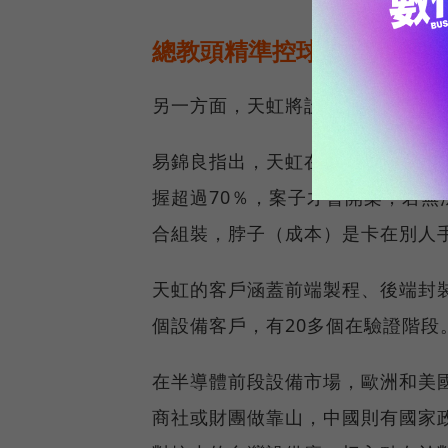
總教頭精準控球，「自製率
另一方面，天虹將設備零組件的「
易錦良指出，天虹在開發任何的案
握超過70％，案子才會開案，若
合組裝，脖子（成本）是卡在別人
天虹的客戶涵蓋前端製程、後端封裝
個設備客戶，有20多個在驗證階段
在半導體前段設備市場，歐洲和美
商社或財團做靠山，中國則有國家