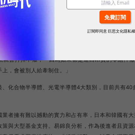
」要超過7成
自製率」，也就是供應鏈本土化的比率視為重要指標。
訂閱即同意
巨思文化隱私
子都有做BOM表（物料清單）的評估，零組件在地化
無法就會打掉不做，「因為如果都是進口昂貴的零組件
手上，會被別人給牽制住。」
、化合物半導體、光電半導體4大類別，目前共有40
。
國業者擁有難以撼動的實力和占有率，日本和韓國有大
政策與大型基金支持。易錦良分析，作為後進者且資源