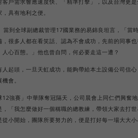
對客戶需求響應速度快、「精準打擊」，以及台灣更是
家，具有地利之便。
、當到全球副總裁管理17國業務的易錦良坦言，「當
備，很多人都在看笑話、認為不會成功，先前的同事也
、人心百態。」他也曾自問，何必要走這一遭？
有人起頭，一旦天虹成功，能夠帶給本土設備公司信心
展機會。
球12強賽」中華隊奪冠隔天，公司晨會上同仁們興奮
是，「我怎麼做好一個稱職的總教練，帶領大家去打世
是從小開始，團隊所要努力的，便是打好每一場大大小