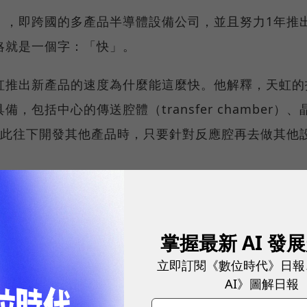
」，即跨國的多產品半導體設備公司，並且努力1年推
略就是一個字：「快」。
虹推出新產品的速度為什麼能這麼快。他解釋，天虹的
，包括中心的傳送腔體（transfer chamber）、
因此往下開發其他產品時，只要針對反應腔再去做其他
永續指標企業認證☀️100 MVP等你角逐雙獎榮譽
掌握最新 AI 發
不能夠太小、必須要大」，意指需要提供足夠多種類的
立即訂閱《數位時代》日報
package deal）；如果公司僅有少數產品，不見
AI》圖解日報