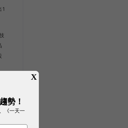
出1
技
晶
設
X
展趨勢！
產
、《一天一
得