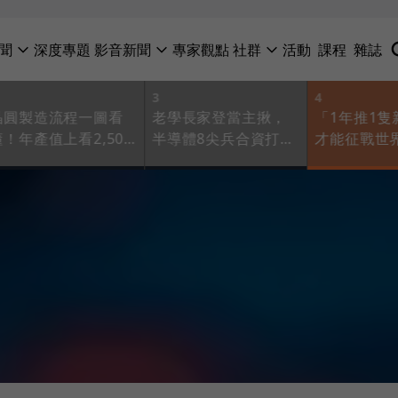
聞
深度專題
影音新聞
專家觀點
社群
活動
課程
雜誌
3
4
晶圓製造流程一圖看
老學長家登當主揪，
「1年推1隻
懂！年產值上看2,500
半導體8尖兵合資打國
才能征戰世
億元，半導體設備商
際賽！瞄準超香芝麻
憑哪3招精
有哪些？
單「撿1粒就10億」
國產設備前