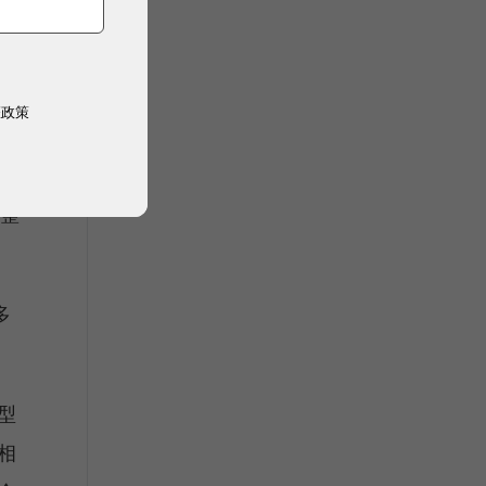
權政策
有把
做整
多
型
相