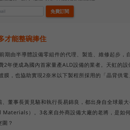
多才能整碗捧住
創立前期由半導體設備零組件的代理、製造、維修起步，
耗費2年便成為國內首家量產ALD設備的業者。天虹的設
晶圓鍍膜，也協助實現2奈米以下製程所採用的「晶背供電
瑞、董事長黃見駱和執行長易錦良，都出身自全球最大
d Materials）。3名來自外商設備大廠的老將，是如
突圍？