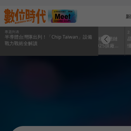
新
專題列表
1
2
半導體台灣隊出列！「Chip Taiwan」設備
【圖解】台積供應鏈
戰力戰術全解讀
概念股、2025擴廠地
圖一次看！半導體供
應鏈新台灣隊開轟助
攻