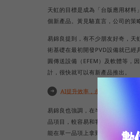
天虹的目標是成為「台版應用材料
個新產品。黃見駱直言，公司的策
易錦良提到，有不少朋友好奇，天
術基礎在最初開發PVD設備就已經具備
圓傳送設備（EFEM）及軟體等，
計，很快就可以有新產品推出。
➜
AI提升效率，永續決定未來！全球
易錦良也強調，在半導體設備業「
品項目，較容易和客戶談整批的生意（
能在單一品項上拿到訂單。