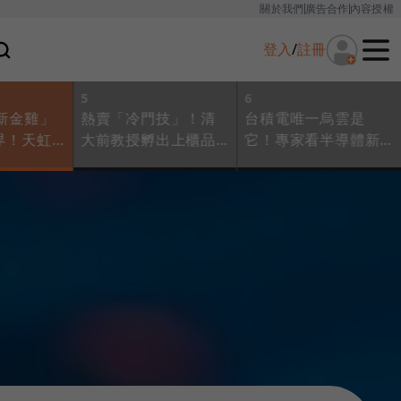
關於我們
廣告合作
內容授權
登入
/
註冊
5
6
新金雞」
熱賣「冷門技」！清
台積電唯一烏雲是
界！天虹
大前教授孵出上櫃品
它！專家看半導體新
準控球進擊
牌，明遠如何靠代修
局：川普2.0對台灣
段班？
半導體設備挺進日、
「憂中帶喜」
美？