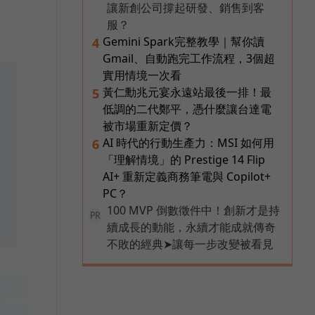
讓新創公司撐起研發、銷售到客
服？
Gemini Spark完整教學｜幫你讀
4
Gmail、自動跑完工作流程，3個超
實用情境一次看
黃仁勳兆元宴永遠站最後一排！最
5
低調的二代鄭平，憑什麼讓台達電
被市場重新定價？
AI 時代的行動生產力：MSI 如何用
6
「理解情境」的 Prestige 14 Flip
AI+ 重新定義商務筆電與 Copilot+
PC？
100 MVP 倒數徵件中！創新才是持
PR
續成長的動能，永續才能成就傳奇
不敗的經典➤讓每一步改變被看見