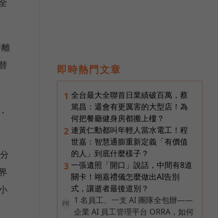
全
時離
替
即時熱門文章
全台最大全聯首日業績破百萬，蔡
1
篤昌：還會有更厲害的大型店！為
，
何把餐廳健身房都搬上樓？
連黃仁勳都叫年輕人當水電工！程
2
世嘉：智慧通膨重新定義「有價值
的人」到底什麼樣子？
地分
一張遺照「開口」說話，中間有8道
3
界
關卡！翊嘉禮儀怎麼做出AI告別
式，讓逝者最後道別？
小
1 名員工、一支 AI 團隊全包辦——
PR
企業 AI 員工管理平台 ORRA，如何