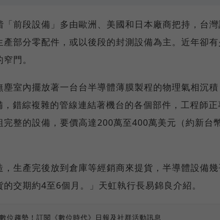
階「前段設備」多由歐洲、美國和日本廠商把持，台灣
生產部分零配件，或以後段的封測設備為主。近年卻有
的窄門。
無塵室內擺放著一台台半導體薄膜製程的物理氣相沉積
設備，錯綜複雜的管線連結著機台的各個部件，工程師正
完整的設備，要價高達200萬至400萬美元（約新台
造，生產完後放到倉庫等經銷商來提貨，半導體設備幾
貨的交期約4至6個月。」天虹執行長易錦良介紹。
、數位趨勢！訂閱《數位時代》日報及社群活動訊息