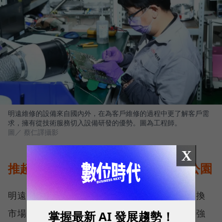
明遠維修的設備來自國內外，在為客戶維修的過程中更了解客戶需
求，擁有從技術服務切入設備研發的優勢。圖為工程師。
圖／ 蔡仁譯攝影
X
推超效系統，省碳如28座大安森林公園
明遠自製設備瞄準的一大機會，為設備的「替換
市場」，亦是由客戶需求所應運而生。寇崇善強
掌握最新 AI 發展趨勢！