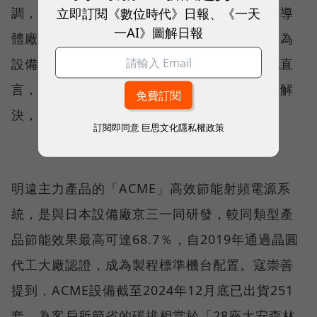
立即訂閱《數位時代》日報、《一天
調，近年隨著淨零碳排意識抬頭，高耗能的半導
一AI》圖解日報
體廠十分受到碳權及電費成本衝擊，因此業者為
設備汰舊換新時，尤其會把節能視為標配。他直
言，「客戶直接跟你講，產品的碳排問題不能解
決，我們也沒辦法給你（訂單）。」
訂閱即同意
巨思文化隱私權政策
明遠主力產品的「ACME」高效節能射頻電源系
統，是與日本設備廠京三一同研發，較同類型產
品節能效果最高可達68.7％，自2019年通過晶圓
代工大廠認證，成為製程標準機台配置。寇崇善
提到，ACME設備截至2024年12月底已出貨251
套，為客戶所節省的碳排相當於「28座大安森林