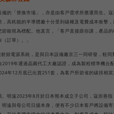
設備的「替換市場」，亦是由客戶需求所應運而生。寇
頭，高耗能的半導體廠十分受到碳權及電費成本衝擊，
把節能視為標配。他直言，「客戶直接跟你講，產品的
你（訂單）。」
能射頻電源系統，是與日本設備廠京三一同研發，較同
自2019年通過晶圓代工大廠認證，成為製程標準機台
024年12月底已出貨251套，為客戶所節省的碳排相當
。明遠2023年8月於日本熊本成立子公司，寇崇善指
，明遠與母公司日揚本身，便有不少日本客戶將設備寄