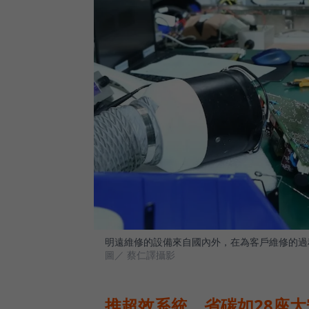
明遠維修的設備來自國內外，在為客戶維修的過
圖／ 蔡仁譯攝影
推超效系統，省碳如28座