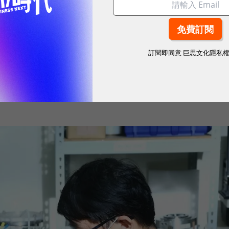
！國際品牌X經理人特別肯定，展現AI時代最具潛力的核心價
術服務，自有品牌設備約占3成，其餘則是半導體的備品
訂閱即同意
巨思文化隱私
較高，寇崇善說，「明遠最初創業的一大目標，便是希
客戶維修的過程，可以得知主流產品在客戶心中有哪些
也是由技術服務切入的利基。