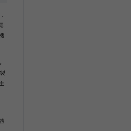
）、
電
機
具
體製
主
體