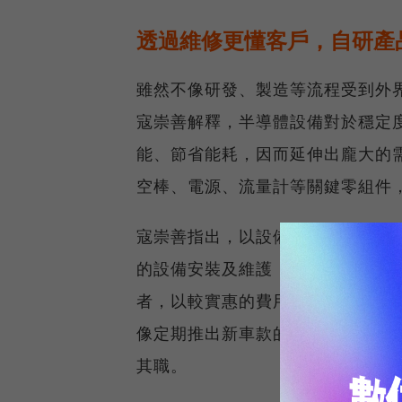
透過維修更懂客戶，自研產
雖然不像研發、製造等流程受到外
寇崇善解釋，半導體設備對於穩定
能、節省能耗，因而延伸出龐大的
空棒、電源、流量計等關鍵零組件
寇崇善指出，以設備大廠如應用材料（A
的設備安裝及維護，但設備原廠的
者，以較實惠的費用、快速靈活地
像定期推出新車款的品牌車廠，技
其職。