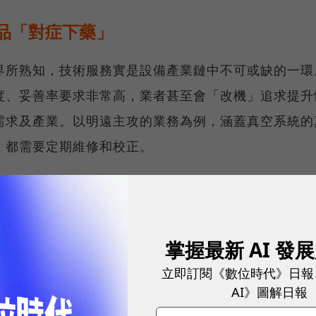
品「對症下藥」
界所熟知，技術服務實是設備產業鏈中不可或缺的一環
度、妥善率要求非常高，業者甚至會「改機」追求提升
需求及產業。以明遠主攻的業務為例，涵蓋真空系統的
，都需要定期維修和校正。
pplied Materials）來說，內部雖有部門支援客
營運重心畢竟著重於新品的研發，這讓各地的技術服務
提供服務來搶食商機。用汽車產業來打比方，設備原廠
掌握最新 AI 發
術服務廠好比專注服務車主的外部保修廠，2種業態各
立即訂閱《數位時代》日報
AI》圖解日報