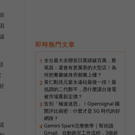
崇
因
碳
即時熱門文章
全台最大全聯首日業績破百萬，蔡
1
類
篤昌：還會有更厲害的大型店！為
配
何把餐廳健身房都搬上樓？
黃仁勳兆元宴永遠站最後一排！最
2
於
低調的二代鄭平，憑什麼讓台達電
被市場重新定價？
告別「極速迷思」！Opensignal 國
3
際評比揭密：什麼才是 5G 時代的好
網路？
送
Gemini Spark完整教學｜幫你讀
4
Gmail、自動跑完工作流程，3個超