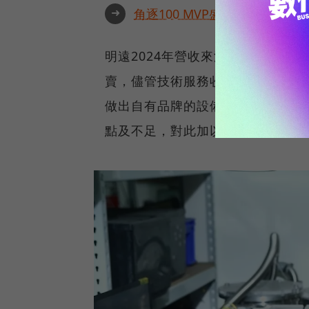
➜
角逐100 MVP盛典雙重榮耀
明遠2024年營收來源近半來自技
賣，儘管技術服務收入穩定、毛利
做出自有品牌的設備。」而透過為
點及不足，對此加以研發解決，這