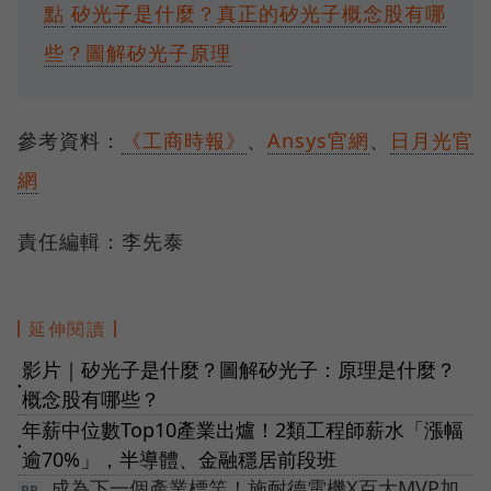
點
矽光子是什麼？真正的矽光子概念股有哪
些？圖解矽光子原理
參考資料：
《工商時報》
、
Ansys官網
、
日月光官
網
責任編輯：李先泰
延伸閱讀
影片｜矽光子是什麼？圖解矽光子：原理是什麼？
●
概念股有哪些？
年薪中位數Top10產業出爐！2類工程師薪水「漲幅
●
逾70%」，半導體、金融穩居前段班
成為下一個產業標竿！施耐德電機X百大MVP加