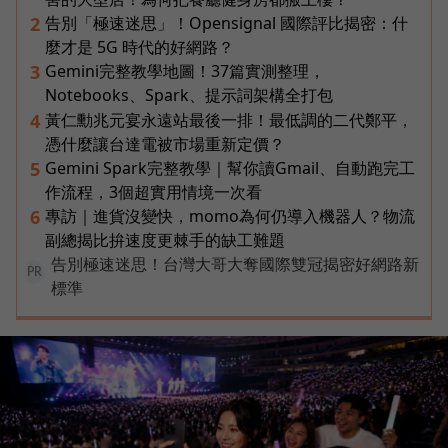
告別「極速迷思」！Opensignal 國際評比揭密：什
2
麼才是 5G 時代的好網路？
Gemini完整教學地圖！37篇實測整理，
3
Notebooks、Spark、提示詞架構全打包
黃仁勳兆元宴永遠站最後一排！最低調的二代鄭平，
4
憑什麼讓台達電被市場重新定價？
Gemini Spark完整教學｜幫你讀Gmail、自動跑完工
5
作流程，3個超實用情境一次看
專訪｜進貨沒變快，momo為何仍導入機器人？物流
6
副總揭比拚速度更棘手的缺工難題
告別極速迷思！台灣大哥大奪國際雙冠揭密好網路新
PR
標準