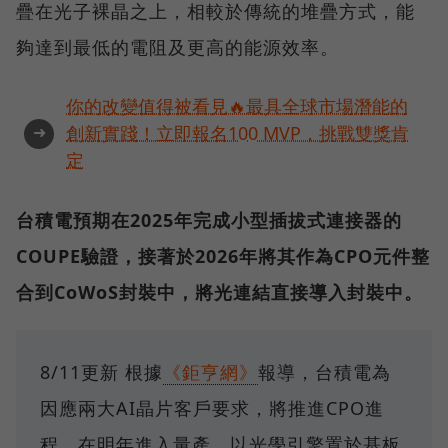
疊在光子裸晶之上，相較於傳統的堆疊方式，能
夠達到最低的電阻及更高的能源效率。
你的改變值得被看見🔥最具全球市場潛能的
➜
創新實踐！立即報名100 MVP，挑戰雙獎肯
定
台積電預期在2025年完成小型插拔式連接器的
COUPE驗證，接著於2026年將其作為CPO元件整
合到CoWoS封裝中，將光連結直接導入封裝中。
8/11更新 根據
《鉅亨網》
報導，台積電為
因應兩大AI晶片客戶要求，將推進CPO進
程，在明年進入量產，以光學引擎置於基板