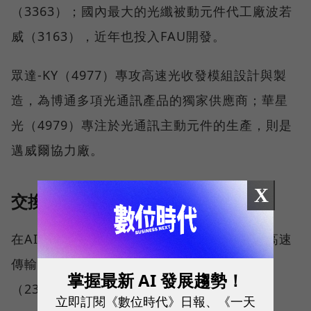
（3363）；國內最大的光纖被動元件代工廠波若
威（3163），近年也投入FAU開發。
眾達-KY（4977）專攻高速光收發模組設計與製
造，為博通多項光通訊產品的獨家供應商；華星
光（4979）專注於光通訊主動元件的生產，則是
邁威爾協力廠。
X
交換器
在AI伺服器中，交換器（Switch）在資料的高速
傳輸扮演重要角色，相關台廠包括網通廠智邦
掌握最新 AI 發展趨勢！
（2345）、明泰（3380）等。
立即訂閱《數位時代》日報、《一天