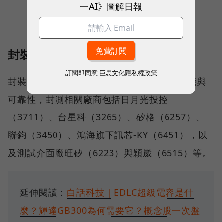
一AI》圖解日報
封裝測試
訂閱即同意
巨思文化隱私權政策
封裝測試是CPO的中下游，以確保產品的性能與
可靠性，封測相關廠商包括日月光投控
（3711）、台星科（3265）、矽格（6257）、
聯鈞（3450）、鴻海旗下訊芯-KY（6451），以
及測試介面廠旺矽（6223）與穎崴（6515）等。
延伸閱讀：
白話科技｜EDLC超級電容是什
麼？輝達GB300為何需要它？概念股一次盤