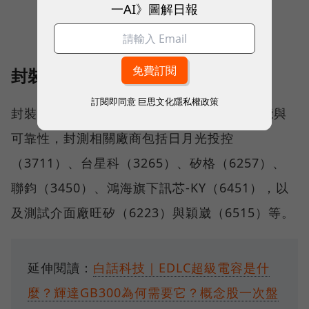
一AI》圖解日報
封裝測試
訂閱即同意
巨思文化隱私權政策
封裝測試是CPO的中下游，以確保產品的性能與
可靠性，封測相關廠商包括日月光投控
（3711）、台星科（3265）、矽格（6257）、
聯鈞（3450）、鴻海旗下訊芯-KY（6451），以
及測試介面廠旺矽（6223）與穎崴（6515）等。
延伸閱讀：
白話科技｜EDLC超級電容是什
麼？輝達GB300為何需要它？概念股一次盤