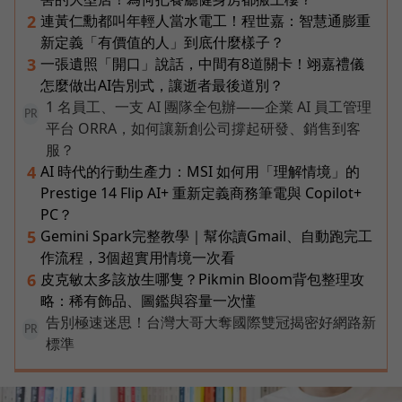
連黃仁勳都叫年輕人當水電工！程世嘉：智慧通膨重
2
新定義「有價值的人」到底什麼樣子？
一張遺照「開口」說話，中間有8道關卡！翊嘉禮儀
3
怎麼做出AI告別式，讓逝者最後道別？
1 名員工、一支 AI 團隊全包辦——企業 AI 員工管理
PR
平台 ORRA，如何讓新創公司撐起研發、銷售到客
服？
AI 時代的行動生產力：MSI 如何用「理解情境」的
4
Prestige 14 Flip AI+ 重新定義商務筆電與 Copilot+
PC？
Gemini Spark完整教學｜幫你讀Gmail、自動跑完工
5
作流程，3個超實用情境一次看
皮克敏太多該放生哪隻？Pikmin Bloom背包整理攻
6
略：稀有飾品、圖鑑與容量一次懂
告別極速迷思！台灣大哥大奪國際雙冠揭密好網路新
PR
標準