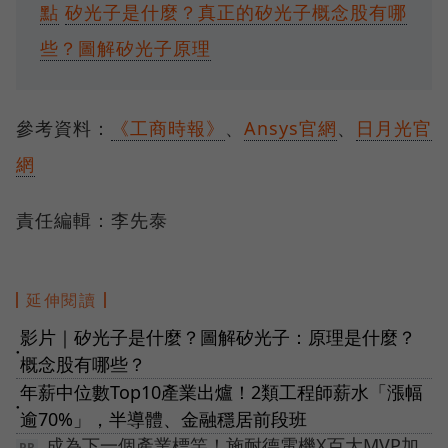
點
矽光子是什麼？真正的矽光子概念股有哪
些？圖解矽光子原理
參考資料：
《工商時報》
、
Ansys官網
、
日月光官
網
責任編輯：李先泰
延伸閱讀
影片｜矽光子是什麼？圖解矽光子：原理是什麼？
●
概念股有哪些？
年薪中位數Top10產業出爐！2類工程師薪水「漲幅
●
逾70%」，半導體、金融穩居前段班
成為下一個產業標竿！施耐德電機X百大MVP加