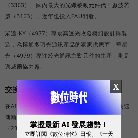
（3363）；國內最大的光纖被動元件代工廠波若
威（3163），近年也投入FAU開發。
眾達-KY（4977）專攻高速光收發模組設計與製
造，為博通多項光通訊產品的獨家供應商；華星
光（4979）專注於光通訊主動元件的生產，則是
邁威爾協力廠。
X
交換器
在AI伺服器中，交換器（Switch）在資料的高速
傳輸扮演重要角色，相關台廠包括網通廠智邦
掌握最新 AI 發展趨勢！
（2345）、明泰（3380）等。
立即訂閱《數位時代》日報、《一天