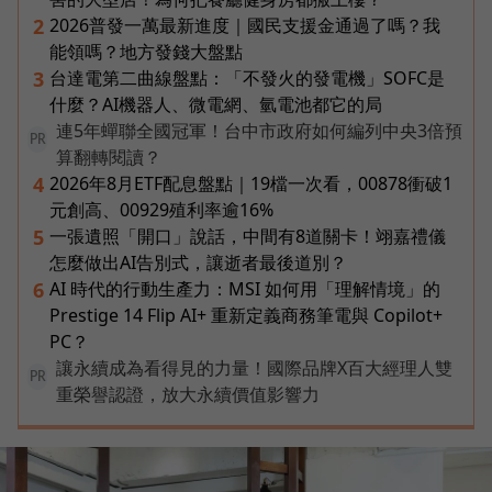
2026普發一萬最新進度｜國民支援金通過了嗎？我
2
能領嗎？地方發錢大盤點
台達電第二曲線盤點：「不發火的發電機」SOFC是
3
什麼？AI機器人、微電網、氫電池都它的局
連5年蟬聯全國冠軍！台中市政府如何編列中央3倍預
PR
算翻轉閱讀？
2026年8月ETF配息盤點｜19檔一次看，00878衝破1
4
元創高、00929殖利率逾16%
一張遺照「開口」說話，中間有8道關卡！翊嘉禮儀
5
怎麼做出AI告別式，讓逝者最後道別？
AI 時代的行動生產力：MSI 如何用「理解情境」的
6
Prestige 14 Flip AI+ 重新定義商務筆電與 Copilot+
PC？
讓永續成為看得見的力量！國際品牌X百大經理人雙
PR
重榮譽認證，放大永續價值影響力