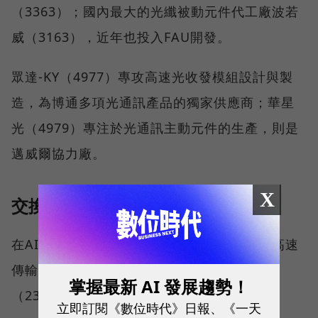
（3363）；國內最大的光纖被動元件代工廠波若
威（3163），近年也投入FAU開發。
眾達-KY（4977）專攻高速光收發模組設計與製
造，為博通多項光通訊產品的獨家供應商；華星
光（4979）專注於光通訊主動元件的生產，則是
邁威爾協力廠。
X
交換器
在AI伺服器中，交換器（Switch）在資料的高速
傳輸扮演重要角色，相關台廠包括網通廠智邦
掌握最新 AI 發展趨勢！
（2345）、明泰（3380）等。
立即訂閱《數位時代》日報、《一天