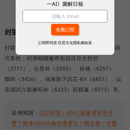
一AI》圖解日報
封裝測試
訂閱即同意
巨思文化隱私權政策
封裝測試是CPO的中下游，以確保產品的性能與
可靠性，封測相關廠商包括日月光投控
（3711）、台星科（3265）、矽格（6257）、
聯鈞（3450）、鴻海旗下訊芯-KY（6451），以
及測試介面廠旺矽（6223）與穎崴（6515）等。
延伸閱讀：
白話科技｜EDLC超級電容是什
麼？輝達GB300為何需要它？概念股一次盤