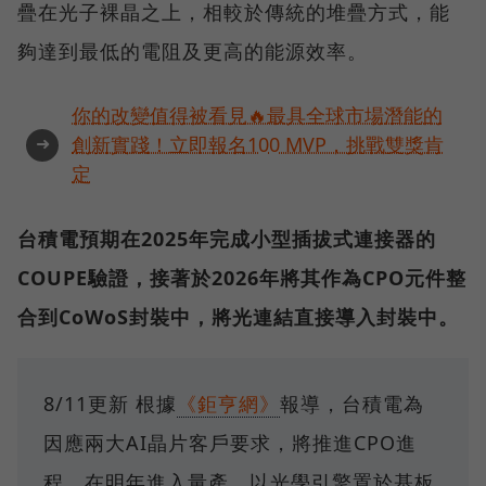
疊在光子裸晶之上，相較於傳統的堆疊方式，能
夠達到最低的電阻及更高的能源效率。
你的改變值得被看見🔥最具全球市場潛能的
➜
創新實踐！立即報名100 MVP，挑戰雙獎肯
定
台積電預期在2025年完成小型插拔式連接器的
COUPE驗證，接著於2026年將其作為CPO元件整
合到CoWoS封裝中，將光連結直接導入封裝中。
8/11更新 根據
《鉅亨網》
報導，台積電為
因應兩大AI晶片客戶要求，將推進CPO進
程，在明年進入量產，以光學引擎置於基板