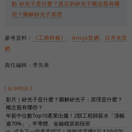
點
矽光子是什麼？真正的矽光子概念股有哪
些？圖解矽光子原理
參考資料：
《工商時報》
、
Ansys官網
、
日月光官
網
責任編輯：李先泰
延伸閱讀
影片｜矽光子是什麼？圖解矽光子：原理是什麼？
●
概念股有哪些？
年薪中位數Top10產業出爐！2類工程師薪水「漲幅
●
逾70%」，半導體、金融穩居前段班
成為下一個產業標竿！施耐德電機X百大MVP加