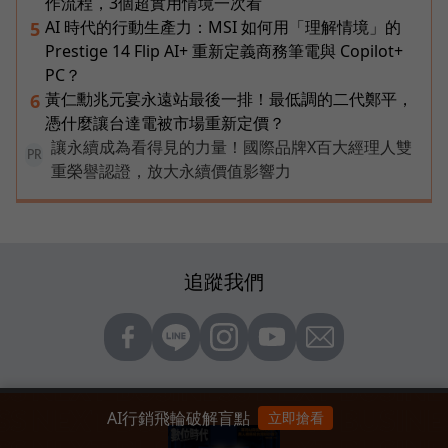
作流程，3個超實用情境一次看
AI 時代的行動生產力：MSI 如何用「理解情境」的
5
Prestige 14 Flip AI+ 重新定義商務筆電與 Copilot+
PC？
黃仁勳兆元宴永遠站最後一排！最低調的二代鄭平，
6
憑什麼讓台達電被市場重新定價？
讓永續成為看得見的力量！國際品牌X百大經理人雙
PR
重榮譽認證，放大永續價值影響力
追蹤我們
AI行銷飛輪破解盲點
立即搶看