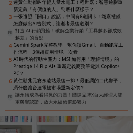
連黃仁勳都叫年輕人當水電工！程世嘉：智慧通膨重
2
新定義「有價值的人」到底什麼樣子？
一張遺照「開口」說話，中間有8道關卡！翊嘉禮儀
3
怎麼做出AI告別式，讓逝者最後道別？
打造 AI 行銷飛輪！破解企業行銷「工具越多卻成效
PR
越差」的盲點
Gemini Spark完整教學｜幫你讀Gmail、自動跑完工
4
作流程，3個超實用情境一次看
AI 時代的行動生產力：MSI 如何用「理解情境」的
5
Prestige 14 Flip AI+ 重新定義商務筆電與 Copilot+
PC？
黃仁勳兆元宴永遠站最後一排！最低調的二代鄭平，
6
憑什麼讓台達電被市場重新定價？
讓永續成為看得見的力量！國際品牌X百大經理人雙
PR
重榮譽認證，放大永續價值影響力