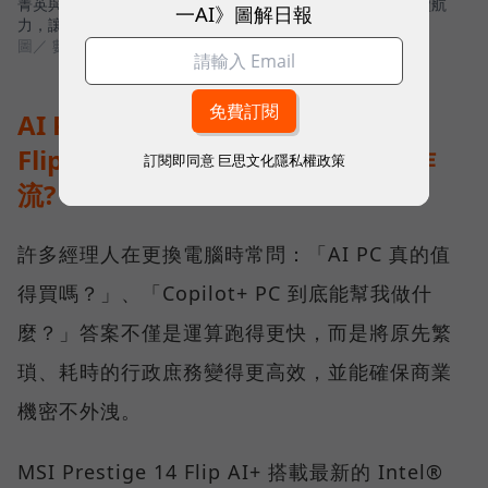
菁英與專業人士打造的解方，高畫質 OLED 顯示器與全天候續航
一AI》圖解日報
力，讓 AI 真正流暢地融入日常工作流程。
圖／ 數位時代
AI PC 時代來臨：MSI Prestige 14
Flip AI+ 如何用地端AI算力重塑工作
訂閱即同意
巨思文化隱私權政策
流?
許多經理人在更換電腦時常問：「AI PC 真的值
得買嗎？」、「Copilot+ PC 到底能幫我做什
麼？」答案不僅是運算跑得更快，而是將原先繁
瑣、耗時的行政庶務變得更高效，並能確保商業
機密不外洩。
MSI Prestige 14 Flip AI+ 搭載最新的 Intel®