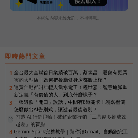
本網站內容未經允許，不得轉載。
即時熱門文章
全台最大全聯首日業績破百萬，蔡篤昌：還會有更厲
1
害的大型店！為何把餐廳健身房都搬上樓？
連黃仁勳都叫年輕人當水電工！程世嘉：智慧通膨重
2
新定義「有價值的人」到底什麼樣子？
一張遺照「開口」說話，中間有8道關卡！翊嘉禮儀
3
怎麼做出AI告別式，讓逝者最後道別？
打造 AI 行銷飛輪！破解企業行銷「工具越多卻成效
PR
越差」的盲點
Gemini Spark完整教學｜幫你讀Gmail、自動跑完工
4