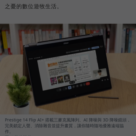
之憂的數位遊牧生活。
Prestige 14 Flip AI+ 搭載三麥克風陣列、AI 降噪與 3D 降噪鏡頭，
完美鎖定人聲、消除雜音並提升畫質，讓你隨時隨地優雅遠端協
作。