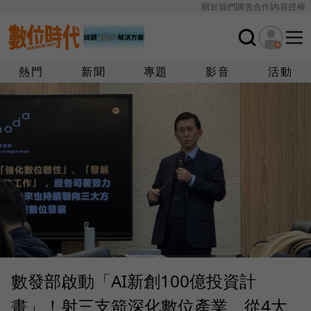
關於我們
廣告合作
內容授權
熱門
新聞
專題
影音
活動
數發部啟動「AI新創100億投資計
畫」！射三支箭深化數位產業、從4大