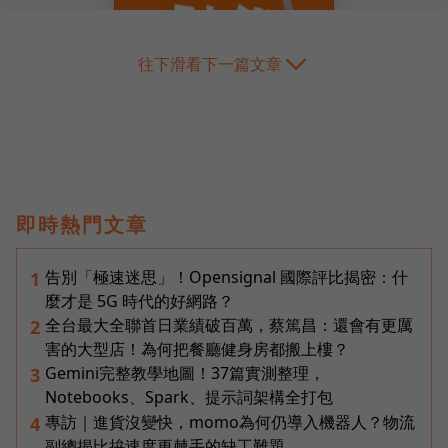
往下滑看下一篇文章
即時熱門文章
告別「極速迷思」！Opensignal 國際評比揭密：什
1
麼才是 5G 時代的好網路？
全台最大全聯首日業績破百萬，蔡篤昌：還會有更厲
2
害的大型店！為何把餐廳健身房都搬上樓？
Gemini完整教學地圖！37篇實測整理，
3
Notebooks、Spark、提示詞架構全打包
專訪｜進貨沒變快，momo為何仍導入機器人？物流
4
副總揭比拚速度更棘手的缺工難題