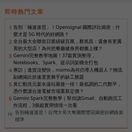
即時熱門文章
告別「極速迷思」！Opensignal 國際評比揭密：什
1
麼才是 5G 時代的好網路？
全台最大全聯首日業績破百萬，蔡篤昌：還會有更厲
2
害的大型店！為何把餐廳健身房都搬上樓？
Gemini完整教學地圖！37篇實測整理，
3
Notebooks、Spark、提示詞架構全打包
專訪｜進貨沒變快，momo為何仍導入機器人？物流
4
副總揭比拚速度更棘手的缺工難題
黃仁勳兆元宴永遠站最後一排！最低調的二代鄭平，
5
憑什麼讓台達電被市場重新定價？
Gemini Spark完整教學｜幫你讀Gmail、自動跑完工
6
作流程，3個超實用情境一次看
告別極速迷思！台灣大哥大奪國際雙冠揭密好網路新
PR
標準