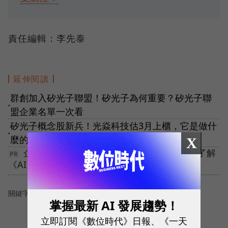
責任編輯：李先泰
延伸閱讀
群創加入矽光子聯盟！矽光子為何重要？矽光子聯
●
盟企業名單一次看
矽光子概念股新兵！光焱科技估3月上櫃，它是做什
●
麼的？核心技術、客戶一次看
X
企業搶單，從建立跨境工作流程開始！立即了解
《AI 人才全方位實戰課》
關鍵字：
＃半導體
＃矽光子
掌握最新 AI 發展趨勢！
立即訂閱《數位時代》日報、《一天