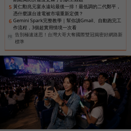
黃仁勳兆元宴永遠站最後一排！最低調的二代鄭平，
5
憑什麼讓台達電被市場重新定價？
Gemini Spark完整教學｜幫你讀Gmail、自動跑完工
6
作流程，3個超實用情境一次看
告別極速迷思！台灣大哥大奪國際雙冠揭密好網路新
PR
標準