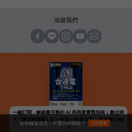
追蹤我們
一鍵訂閱，解鎖最完整的 AI 與商業實戰指南 | 數位時
代【夏日閱讀展】訂一年送一年共12期，優惠價1,690
告別極速迷思！什麼叫好網路？
立即查看
元