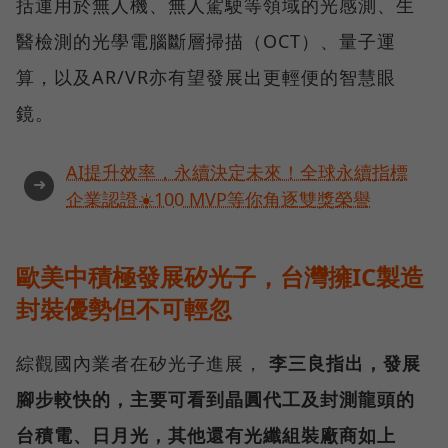
括運用於無人機、無人駕駛等領域的光感測、生
醫檢測的光學電腦斷層掃描（OCT）、量子運
算，以及AR/VR亦有望發展出更輕便的智慧眼
鏡。
AI提升效率，永續決定未來！全球永續指標
➜
企業認證☀️100 MVP等你角逐雙獎榮譽
歐美中積極發展矽光子，台灣擁IC製造
封裝優勢但不可輕忽
綜觀國內業者在矽光子進展，
李三良指出，發展
腳步較快的，主要可看到晶圓代工及封測龍頭的
台積電、日月光，其他還有光纖組裝廠商如上