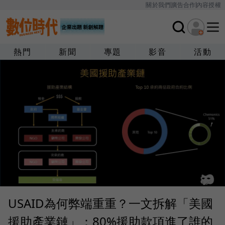
關於我們
廣告合作
內容授權
熱門
新聞
專題
影音
活動
USAID為何弊端重重？一文拆解「美國
援助產業鏈」：80%援助款項進了誰的