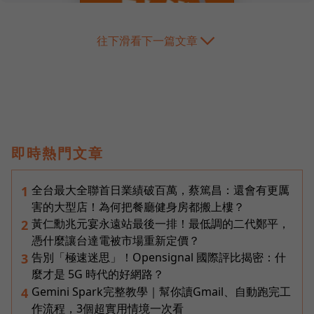
往下滑看下一篇文章
即時熱門文章
全台最大全聯首日業績破百萬，蔡篤昌：還會有更厲
1
害的大型店！為何把餐廳健身房都搬上樓？
黃仁勳兆元宴永遠站最後一排！最低調的二代鄭平，
2
憑什麼讓台達電被市場重新定價？
告別「極速迷思」！Opensignal 國際評比揭密：什
3
麼才是 5G 時代的好網路？
Gemini Spark完整教學｜幫你讀Gmail、自動跑完工
4
作流程，3個超實用情境一次看