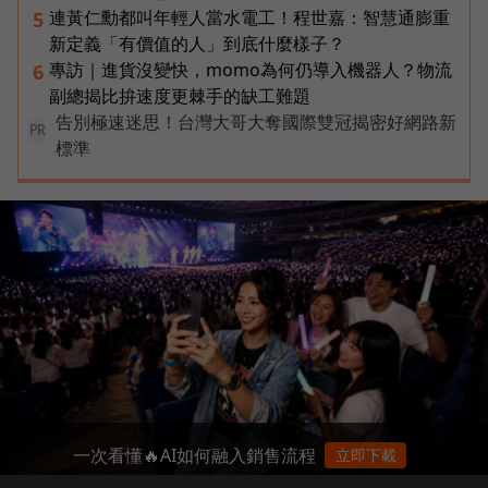
連黃仁勳都叫年輕人當水電工！程世嘉：智慧通膨重
5
新定義「有價值的人」到底什麼樣子？
專訪｜進貨沒變快，momo為何仍導入機器人？物流
6
副總揭比拚速度更棘手的缺工難題
告別極速迷思！台灣大哥大奪國際雙冠揭密好網路新
PR
標準
一次看懂🔥AI如何融入銷售流程
立即下載