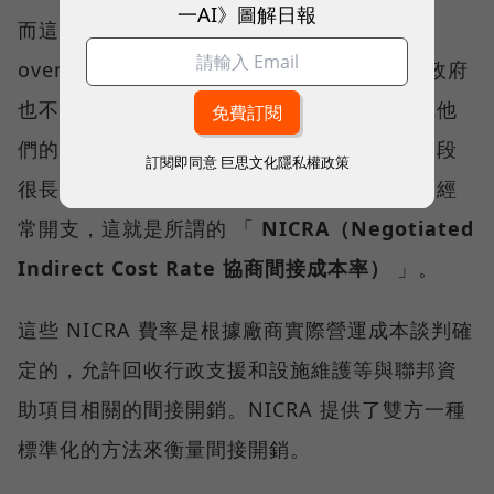
一AI》圖解日報
而這種「保險費」，就是反映在這些承包商的
overhead costs（經常開支）裡頭。當然，政府
也不會讓廠商予取予求，廠商不能夠隨便亂喊他
們的經常開支的金額。廠商需要跟政府進行一段
訂閱即同意
巨思文化隱私權政策
很長期的談判，來談妥政府願意承認並支付的經
常開支，這就是所謂的 「
NICRA（Negotiated
Indirect Cost Rate 協商間接成本率）
」。
這些 NICRA 費率是根據廠商實際營運成本談判確
定的，允許回收行政支援和設施維護等與聯邦資
助項目相關的間接開銷。NICRA 提供了雙方一種
標準化的方法來衡量間接開銷。