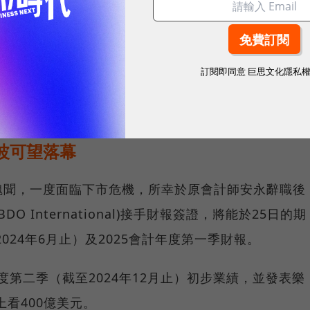
500指數之冠。
懂！美超微AI生態系背後藏管理黑洞，會走向這兩大
訂閱即同意
巨思文化隱私
波可望落幕
醜聞，一度面臨下市危機，所幸於原會計師安永辭職後
O International)接手財報簽證，將能於25日的期
024年6月止）及2025會計年度第一季財報。
年度第二季（截至2024年12月止）初步業績，並發表樂
上看400億美元。