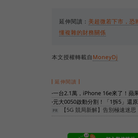
延伸閱讀：
美超微若下市，恐將
懂複雜的財務關係
本文授權轉載自
MoneyDj
延伸閱讀
一台2.1萬，iPhone 16e來了
●
元大0050啟動分割！「1拆5」還
●
【5G 競局新解】告別極速迷