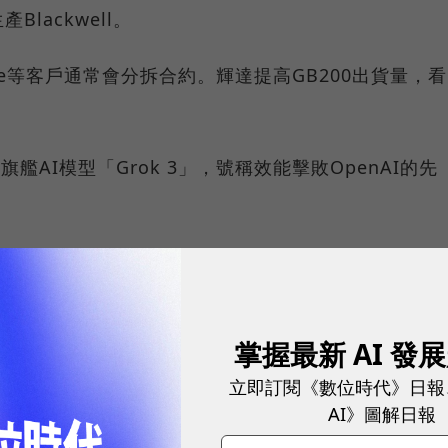
lackwell。
ave等客戶通常會分拆合約。輝達提高GB200出貨量，看
旗艦AI模型「Grok 3」，號稱效能擊敗OpenAI的先
球永續指標企業認證☀️100 MVP等你角逐雙獎榮譽
設施供應新創商CoreWeave；戴爾上月宣佈取得
掌握最新 AI 發
訂單，但未透露細節。
立即訂閱《數位時代》日報
AI》圖解日報
顯示，美超微股價18日勁漲16.49%，收55.80美元；年