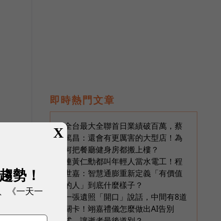
即時熱門文章
全台最大全聯首日業績破百萬，蔡
1
X
篤昌：還會有更厲害的大型店！為
何把餐廳健身房都搬上樓？
為
連黃仁勳都叫年輕人當水電工！程
2
展趨勢！
世嘉：智慧通膨重新定義「有價值
的人」到底什麼樣子？
、《一天一
一張遺照「開口」說話，中間有8道
3
關卡！翊嘉禮儀怎麼做出AI告別
式，讓逝者最後道別？