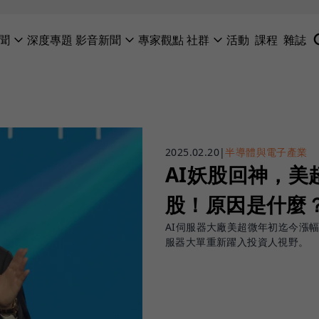
聞
深度專題
影音新聞
專家觀點
社群
活動
課程
雜誌
2025.02.20
|
半導體與電子產業
AI妖股回神，美
股！原因是什麼
AI伺服器大廠美超微年初迄今漲幅
服器大單重新躍入投資人視野。