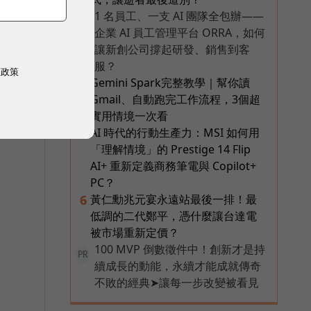
1 名員工、一支 AI 團隊全包辦——
PR
企業 AI 員工管理平台 ORRA，如何
讓新創公司撐起研發、銷售到客
服？
權政策
Gemini Spark完整教學｜幫你讀
4
Gmail、自動跑完工作流程，3個超
實用情境一次看
AI 時代的行動生產力：MSI 如何用
5
「理解情境」的 Prestige 14 Flip
AI+ 重新定義商務筆電與 Copilot+
PC？
黃仁勳兆元宴永遠站最後一排！最
6
低調的二代鄭平，憑什麼讓台達電
被市場重新定價？
100 MVP 倒數徵件中！創新才是持
PR
續成長的動能，永續才能成就傳奇
不敗的經典➤讓每一步改變被看見