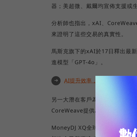
器；美超微、戴爾均宣佈支援或生產B
分析師也指出，xAI、CoreWe
來證明了這些交易的真實性。
馬斯克旗下的xAI於17日釋出最新
進模型「GPT-4o」。
➜
AI提升效率，永續決定未來！全
另一大潛在客戶為未上市的雲端基礎
CoreWeave提供AI伺服器的
MoneyDJ XQ全球贏家系統報價