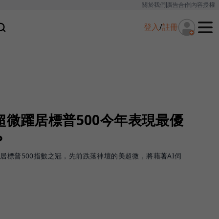
關於我們
廣告合作
內容授權
登入
/
註冊
超微躍居標普500今年表現最優
？
居標普500指數之冠，先前跌落神壇的美超微，將藉著AI伺