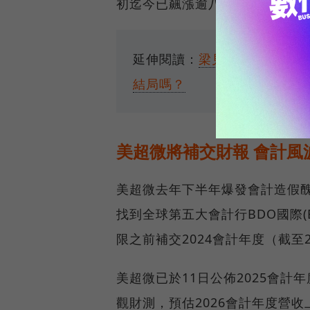
初迄今已飆漲逾八成，漲幅居標普
延伸閱讀：
梁見後家族一圖看
結局嗎？
美超微將補交財報 會計風
美超微去年下半年爆發會計造假
找到全球第五大會計行BDO國際(BD
限之前補交2024會計年度（截至2
美超微已於11日公佈2025會計
觀財測，預估2026會計年度營收