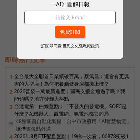
一AI》圖解日報
往下滑看下一篇文章
訂閱即同意
巨思文化隱私權政策
即時熱門文章
全台最大全聯首日業績破百萬，蔡篤昌：還會有更厲
1
害的大型店！為何把餐廳健身房都搬上樓？
2026普發一萬最新進度｜國民支援金通過了嗎？我
2
能領嗎？地方發錢大盤點
台達電第二曲線盤點：「不發火的發電機」SOFC是
3
什麼？AI機器人、微電網、氫電池都它的局
48館圖書自動化調撥！台中市政府用「AI智慧物流」
PR
讓借書像點外送
2026年8月ETF配息盤點｜19檔一次看，00878衝破1
4