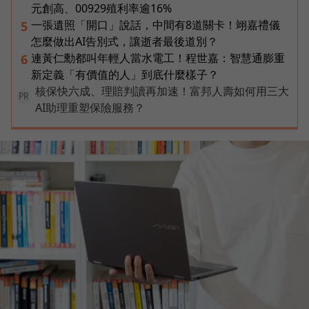
元創高、00929殖利率逾16%
一張遺照「開口」說話，中間有8道關卡！翊嘉禮儀
5
怎麼做出AI告別式，讓逝者最後道別？
連黃仁勳都叫年輕人當水電工！程世嘉：智慧通膨重
6
新定義「有價值的人」到底什麼樣子？
核保快六成、理賠判讀再加速！富邦人壽如何用三大
PR
AI助理重塑保險服務？