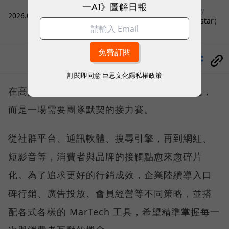
一AI》圖解日報
sponsored by
2026.07.28
|
行銷與Martech
數聚國際（Justar）
分享
訂閱即同意
巨思文化隱私權政策
在高度碎片化的年代，企業行銷，不該是短跑，
而是一場需要團隊默契的接力賽。
從社群平台、通訊軟體、搜尋引擎，再到網紅、
短影音等，消費者與品牌的接觸點愈來愈碎片
化。為了追求更好的行銷成效，企業陸續導入口
碑行銷、廣告投放、會員經營等不同策略，並搭
配各式各樣的 MarTech 工具，希望精準掌握每一