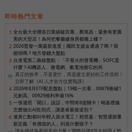
即時熱門文章
全台最大全聯首日業績破百萬，蔡篤昌：還會有更厲
1
害的大型店！為何把餐廳健身房都搬上樓？
2026普發一萬最新進度｜國民支援金通過了嗎？我
2
能領嗎？地方發錢大盤點
台達電第二曲線盤點：「不發火的發電機」SOFC是
3
什麼？AI機器人、微電網、氫電池都它的局
真正的效率，不是更忙，而是建立更好的工作流程！
PR
立即了解《AI 人才全方位實戰課》
2026年8月ETF配息盤點｜19檔一次看，00878衝破1
4
元創高、00929殖利率逾16%
一張遺照「開口」說話，中間有8道關卡！翊嘉禮儀
5
怎麼做出AI告別式，讓逝者最後道別？
連黃仁勳都叫年輕人當水電工！程世嘉：智慧通膨重
6
新定義「有價值的人」到底什麼樣子？
讓永續成為看得見的力量！國際品牌X百大經理人雙