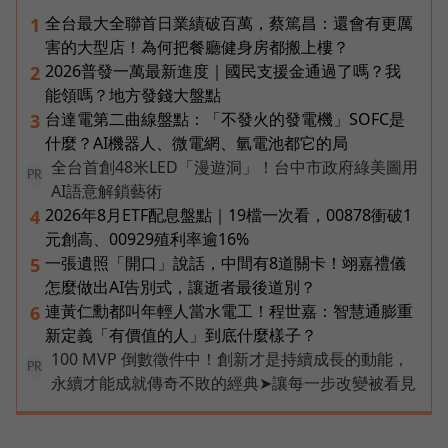
全台最大全聯首日業績破百萬，蔡篤昌：還會有更厲
1
害的大型店！為何把餐廳健身房都搬上樓？
2026普發一萬最新進度｜國民支援金通過了嗎？我
2
能領嗎？地方發錢大盤點
台達電第二曲線盤點：「不發火的發電機」SOFC是
3
什麼？AI機器人、微電網、氫電池都它的局
全台首創48米LED「漫遊洞」！台中市政府綠美圖用
PR
AI語意解鎖藝術
2026年8月ETF配息盤點｜19檔一次看，00878衝破1
4
元創高、00929殖利率逾16%
一張遺照「開口」說話，中間有8道關卡！翊嘉禮儀
5
怎麼做出AI告別式，讓逝者最後道別？
連黃仁勳都叫年輕人當水電工！程世嘉：智慧通膨重
6
新定義「有價值的人」到底什麼樣子？
100 MVP 倒數徵件中！創新才是持續成長的動能，
PR
永續才能成就傳奇不敗的經典➤讓每一步改變被看見