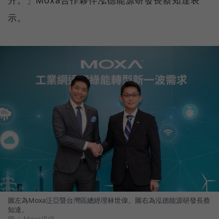
升。」Moxa合作夥伴泓德能源研發長蔡知達表
示。
圖左為Moxa泛亞暨台灣區總經理林世偉。圖右為泓德能源研發長蔡
知達。
圖／ Moxa提供