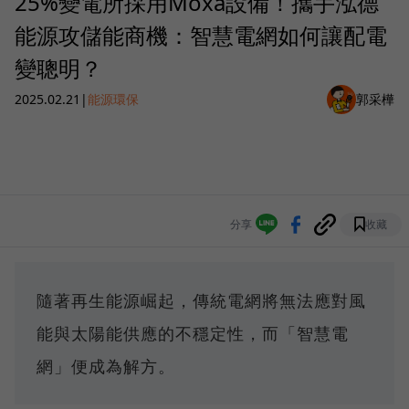
25%變電所採用Moxa設備！攜手泓德
能源攻儲能商機：智慧電網如何讓配電
變聰明？
2025.02.21
|
能源環保
郭采樺
分享
收藏
隨著再生能源崛起，傳統電網將無法應對風
能與太陽能供應的不穩定性，而「智慧電
網」便成為解方。