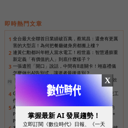
即時熱門文章
全台最大全聯首日業績破百萬，蔡篤昌：還會有更厲
1
害的大型店！為何把餐廳健身房都搬上樓？
連黃仁勳都叫年輕人當水電工！程世嘉：智慧通膨重
2
新定義「有價值的人」到底什麼樣子？
一張遺照「開口」說話，中間有8道關卡！翊嘉禮儀
3
怎麼做出AI告別式，讓逝者最後道別？
X
打造 AI 行銷飛輪！破解企業行銷「工具越多卻成效
PR
越差」的盲點
Gemini Spark完整教學｜幫你讀Gmail、自動跑完工
4
作流程，3個超實用情境一次看
AI 時代的行動生產力：MSI 如何用「理解情境」的
5
掌握最新 AI 發展趨勢！
Prestige 14 Flip AI+ 重新定義商務筆電與 Copilot+
PC？
立即訂閱《數位時代》日報、《一天
友達二把手裸辭內幕！彭双浪親邀的接班人為何撕破