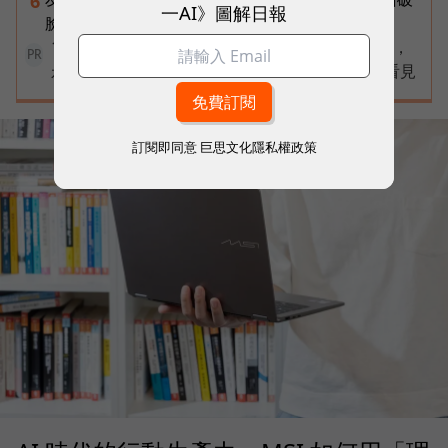
6
一AI》圖解日報
臉？「落後群創」成最後稻草？
100 MVP 倒數徵件中！創新才是持續成長的動能，
PR
永續才能成就傳奇不敗的經典➤讓每一步改變被看見
訂閱即同意
巨思文化隱私權政策