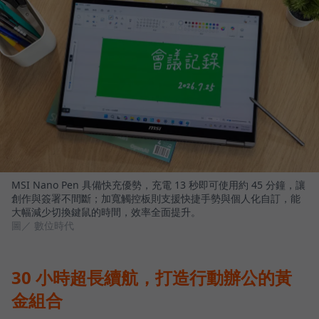
MSI Nano Pen 具備快充優勢，充電 13 秒即可使用約 45 分鐘，讓
創作與簽署不間斷；加寬觸控板則支援快捷手勢與個人化自訂，能
大幅減少切換鍵鼠的時間，效率全面提升。
圖／ 數位時代
30 小時超長續航，打造行動辦公的黃
金組合