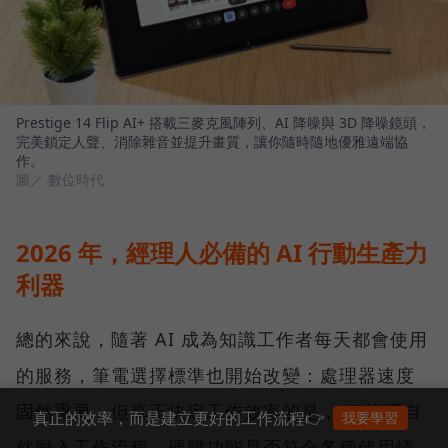
Prestige 14 Flip AI+ 搭載三麥克風陣列、AI 降噪與 3D 降噪鏡頭，
完美鎖定人聲、消除雜音並提升畫質，讓你隨時隨地優雅遠端協
作。
圖／ 數位時代
2026 年，經理人必備的 AI 行動生產力
利器
總的來說，隨著 AI 成為知識工作者每天都會使用
的服務，筆電選擇標準也開始改變：處理器速度
固然重要，但真正決定工作效率的是，AI 能否自
真正的效率，而是建立更好的工作流程👉
我要學習
然融入工作流程、硬體功能是否符合各種使用情