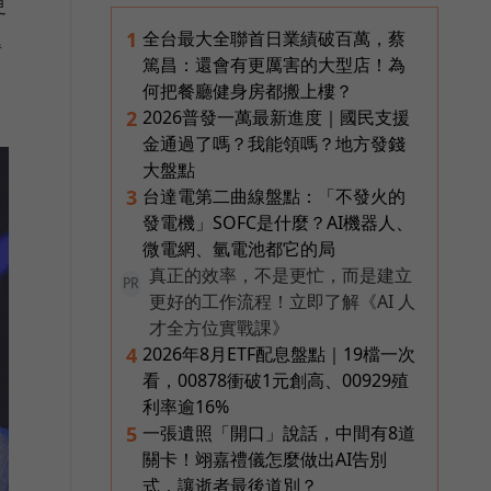
更
全台最大全聯首日業績破百萬，蔡
1
得
篤昌：還會有更厲害的大型店！為
何把餐廳健身房都搬上樓？
2026普發一萬最新進度｜國民支援
2
金通過了嗎？我能領嗎？地方發錢
大盤點
台達電第二曲線盤點：「不發火的
3
發電機」SOFC是什麼？AI機器人、
微電網、氫電池都它的局
真正的效率，不是更忙，而是建立
PR
更好的工作流程！立即了解《AI 人
才全方位實戰課》
2026年8月ETF配息盤點｜19檔一次
4
看，00878衝破1元創高、00929殖
利率逾16%
一張遺照「開口」說話，中間有8道
5
關卡！翊嘉禮儀怎麼做出AI告別
式，讓逝者最後道別？