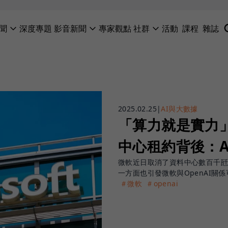
聞
深度專題
影音新聞
專家觀點
社群
活動
課程
雜誌
2025.02.25
|
AI與大數據
「算力就是實力
中心租約背後：A
微軟近日取消了資料中心數百千瓩
一方面也引發微軟與OpenAI關
＃微軟
＃openai