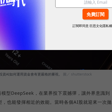
訂閱即同意
巨思文化隱私
業投資AI如何運用資金會有更嚴格的審視。
圖／ shutterstock
模型DeepSeek，在業界投下震撼彈，讓外界意識到
模型，也能發揮相近的效能。當時各個AI股就迎來一次拋
。