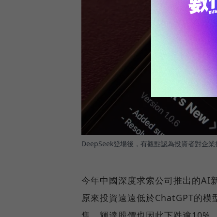
DeepSeek登場後，有觀點認為投資者對企
今年中國深度求索公司推出的AI新
原來投資遠遠低於ChatGPT的
售，輝達股價也因此下跌逾10%