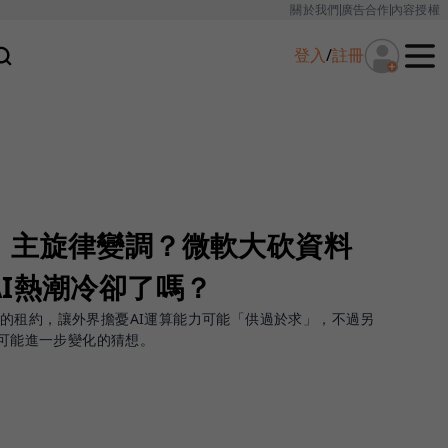
關於我們
廣告合作
內容授權
登入
/
註冊
」主旋律變調？微軟大砍資料
I熱潮冷卻了嗎？
的租約，讓外界擔憂AI運算能力可能「供過於求」，不過另
係可能進一步變化的猜想。