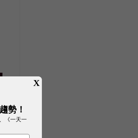
X
展趨勢！
、《一天一