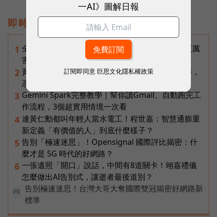
一AI》圖解日報
即時熱門文章
全台最大全聯首日業績破百萬，蔡篤昌：還會有更厲
1
害的大型店！為何把餐廳健身房都搬上樓？
黃仁勳兆元宴永遠站最後一排！最低調的二代鄭平，
訂閱即同意
巨思文化隱私權政策
2
憑什麼讓台達電被市場重新定價？
Gemini Spark完整教學｜幫你讀Gmail、自動跑完工
3
作流程，3個超實用情境一次看
連黃仁勳都叫年輕人當水電工！程世嘉：智慧通膨重
4
新定義「有價值的人」到底什麼樣子？
告別「極速迷思」！Opensignal 國際評比揭密：什
5
麼才是 5G 時代的好網路？
一張遺照「開口」說話，中間有8道關卡！翊嘉禮儀
6
怎麼做出AI告別式，讓逝者最後道別？
告別極速迷思！台灣大哥大奪國際雙冠揭密好網路新
PR
標準