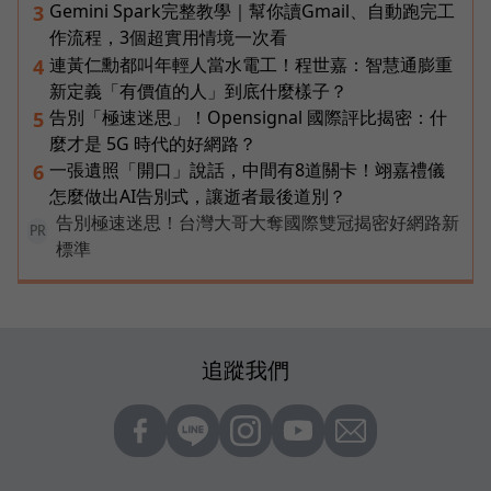
Gemini Spark完整教學｜幫你讀Gmail、自動跑完工
3
作流程，3個超實用情境一次看
連黃仁勳都叫年輕人當水電工！程世嘉：智慧通膨重
4
新定義「有價值的人」到底什麼樣子？
告別「極速迷思」！Opensignal 國際評比揭密：什
5
麼才是 5G 時代的好網路？
一張遺照「開口」說話，中間有8道關卡！翊嘉禮儀
6
怎麼做出AI告別式，讓逝者最後道別？
告別極速迷思！台灣大哥大奪國際雙冠揭密好網路新
PR
標準
追蹤我們