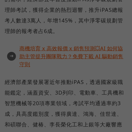
理師考試，獲得企業的熱烈迴響，推升iPAS總報
考人數達3萬人，年增145%，其中淨零碳規劃管
理師的報考者占6成。
商機培育 x 高效報價 x 銷售預測💥AI 如何協
➜
助主管提升團隊戰力？免費下載 AI 驅動銷售
守則
經濟部產業發展署近年推動iPAS，透過國家級職
能鑑定，涵蓋資安、3D列印、電動車、工具機和
智慧機械等20項專業領域，考試平均通過率約3
成，具高度鑑別度，獲得廣達、鴻海、佳世達、
和碩聯合、健椿、李長榮化工和上銀等大廠響應