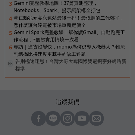
Gemini完整教學地圖！37篇實測整理，
3
Notebooks、Spark、提示詞架構全打包
黃仁勳兆元宴永遠站最後一排！最低調的二代鄭平，
4
憑什麼讓台達電被市場重新定價？
Gemini Spark完整教學｜幫你讀Gmail、自動跑完工
5
作流程，3個超實用情境一次看
專訪｜進貨沒變快，momo為何仍導入機器人？物流
6
副總揭比拚速度更棘手的缺工難題
告別極速迷思！台灣大哥大奪國際雙冠揭密好網路新
PR
標準
追蹤我們