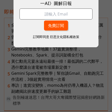
一AI》圖解日報
即時熱門文章
全台最大全聯首日業績破百萬，蔡篤昌：還會有更厲
1
害的大型店！為何把餐廳健身房都搬上樓？
告別「極速迷思」！Opensignal 國際評比揭密：什
訂閱即同意
巨思文化隱私權政策
2
麼才是 5G 時代的好網路？
Gemini完整教學地圖！37篇實測整理，
3
Notebooks、Spark、提示詞架構全打包
黃仁勳兆元宴永遠站最後一排！最低調的二代鄭平，
4
憑什麼讓台達電被市場重新定價？
Gemini Spark完整教學｜幫你讀Gmail、自動跑完工
5
作流程，3個超實用情境一次看
專訪｜進貨沒變快，momo為何仍導入機器人？物流
6
副總揭比拚速度更棘手的缺工難題
告別極速迷思！台灣大哥大奪國際雙冠揭密好網路新
PR
標準