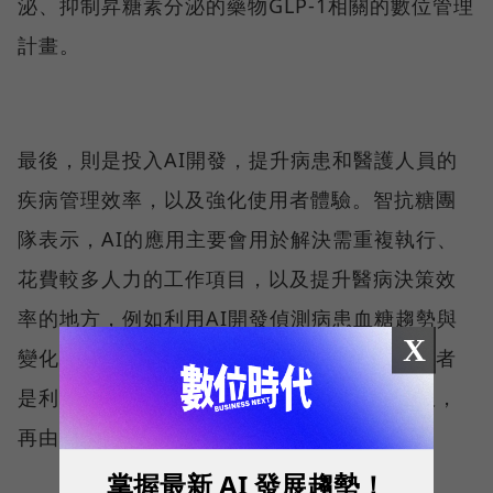
泌、抑制昇糖素分泌的藥物GLP-1相關的數位管理
計畫。
最後，則是投入AI開發，提升病患和醫護人員的
疾病管理效率，以及強化使用者體驗。智抗糖團
隊表示，AI的應用主要會用於解決需重複執行、
花費較多人力的工作項目，以及提升醫病決策效
率的地方，例如利用AI開發偵測病患血糖趨勢與
X
變化的模型，幫助醫護人員更快速做決定，或者
是利用AI模型快速生成給病患的衛教建議模板，
再由醫護人員做個人化調整。
掌握最新 AI 發展趨勢！