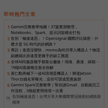
即時熱門文章
Gemini完整教學地圖！37篇實測整理，
1
Notebooks、Spark、提示詞架構全打包
告別「極速迷思」！Opensignal 國際評比揭密：什
2
麼才是 5G 時代的好網路？
專訪｜進貨沒變快，momo為何仍導入機器人？物流
3
副總揭比拚速度更棘手的缺工難題
全球AI伺服器幾乎都靠台廠做！鴻海、廣達、緯穎⋯
4
19檔AI基建概念股全拆解
黃仁勳再喊下一波AI浪潮是機器人！輝達Jetson
5
Thor台鏈名單曝光，這些可望成受惠族群
Gemini Spark完整教學｜幫你讀Gmail、自動跑完工
6
作流程，3個超實用情境一次看
告別極速迷思！台灣大哥大奪國際雙冠揭密好網路新
PR
標準