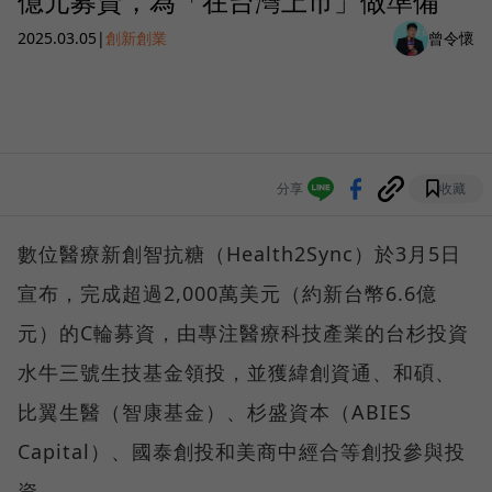
億元募資，為「在台灣上市」做準備
2025.03.05
|
創新創業
曾令懷
分享
收藏
數位醫療新創智抗糖（Health2Sync）於3月5日
宣布，完成超過2,000萬美元（約新台幣6.6億
元）的C輪募資，由專注醫療科技產業的台杉投資
水牛三號生技基金領投，並獲緯創資通、和碩、
比翼生醫（智康基金）、杉盛資本（ABIES
Capital）、國泰創投和美商中經合等創投參與投
資。