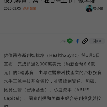
億元募資，為「在台灣上市」做準備
2025.03.05
|
創新創業
曾令懷
分享
收藏
數位醫療新創智抗糖（Health2Sync）於3月5日
宣布，完成超過2,000萬美元（約新台幣6.6億
元）的C輪募資，由專注醫療科技產業的台杉投資
水牛三號生技基金領投，並獲緯創資通、和碩、
比翼生醫（智康基金）、杉盛資本（ABIES
Capital）、國泰創投和美商中經合等創投參與投
資。