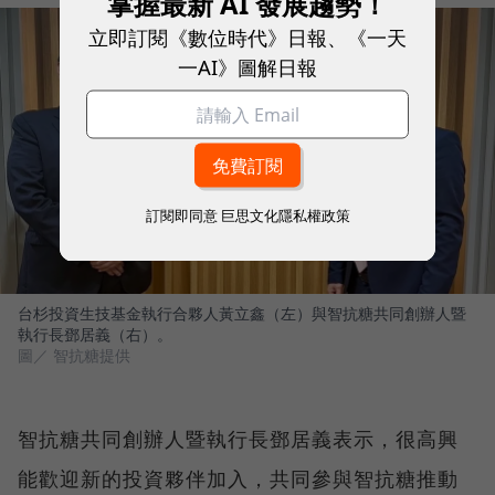
掌握最新 AI 發展趨勢！
立即訂閱《數位時代》日報、《一天
一AI》圖解日報
訂閱即同意
巨思文化隱私權政策
台杉投資生技基金執行合夥人黃立鑫（左）與智抗糖共同創辦人暨
執行長鄧居義（右）。
圖／ 智抗糖提供
智抗糖共同創辦人暨執行長鄧居義表示，很高興
能歡迎新的投資夥伴加入，共同參與智抗糖推動