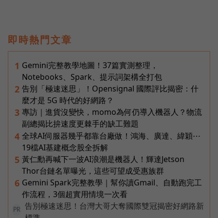
即時熱門文章
Gemini完整教學地圖！37篇實測整理，
1
Notebooks、Spark、提示詞架構全打包
告別「極速迷思」！Opensignal 國際評比揭密：什
2
麼才是 5G 時代的好網路？
專訪｜進貨沒變快，momo為何仍導入機器人？物流
3
副總揭比拚速度更棘手的缺工難題
全球AI伺服器幾乎都靠台廠做！鴻海、廣達、緯穎⋯
4
19檔AI基建概念股全拆解
黃仁勳再喊下一波AI浪潮是機器人！輝達Jetson
5
Thor台鏈名單曝光，這些可望成受惠族群
Gemini Spark完整教學｜幫你讀Gmail、自動跑完工
6
作流程，3個超實用情境一次看
告別極速迷思！台灣大哥大奪國際雙冠揭密好網路新
PR
標準