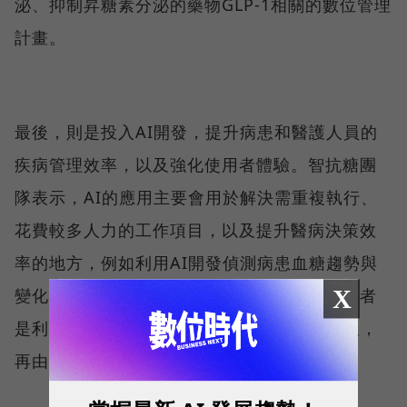
泌、抑制昇糖素分泌的藥物GLP-1相關的數位管理
計畫。
最後，則是投入AI開發，提升病患和醫護人員的
疾病管理效率，以及強化使用者體驗。智抗糖團
隊表示，AI的應用主要會用於解決需重複執行、
花費較多人力的工作項目，以及提升醫病決策效
率的地方，例如利用AI開發偵測病患血糖趨勢與
X
變化的模型，幫助醫護人員更快速做決定，或者
是利用AI模型快速生成給病患的衛教建議模板，
再由醫護人員做個人化調整。