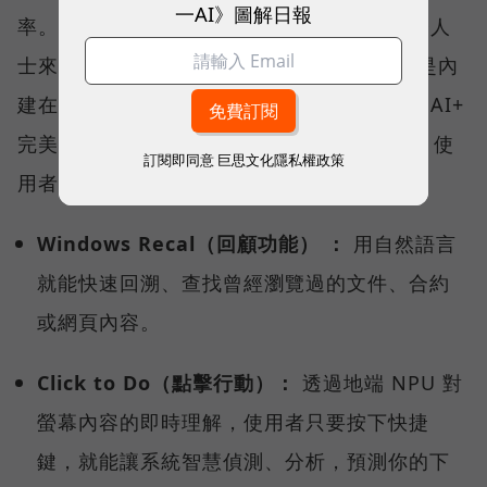
一AI》圖解日報
率。對於每天需要處理大量文件與郵件的商務人
士來說，AI 不再只是網頁上的聊天工具，而是內
建在系統底層的數位助手。Prestige 14 Flip AI+
完美符合 Windows Copilot+ PC 架構認證，使
訂閱即同意
巨思文化隱私權政策
用者可解鎖多項雲端無法執行的關鍵功能：
Windows Recal（回顧功能） ：
用自然語言
就能快速回溯、查找曾經瀏覽過的文件、合約
或網頁內容。
Click to Do（點擊行動）：
透過地端 NPU 對
螢幕內容的即時理解，使用者只要按下快捷
鍵，就能讓系統智慧偵測、分析，預測你的下