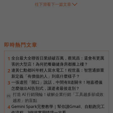
往下滑看下一篇文章
即時熱門文章
全台最大全聯首日業績破百萬，蔡篤昌：還會有更厲
1
害的大型店！為何把餐廳健身房都搬上樓？
連黃仁勳都叫年輕人當水電工！程世嘉：智慧通膨重
2
新定義「有價值的人」到底什麼樣子？
一張遺照「開口」說話，中間有8道關卡！翊嘉禮儀
3
怎麼做出AI告別式，讓逝者最後道別？
打造 AI 行銷飛輪！破解企業行銷「工具越多卻成效
PR
越差」的盲點
Gemini Spark完整教學｜幫你讀Gmail、自動跑完工
4
作流程，3個超實用情境一次看