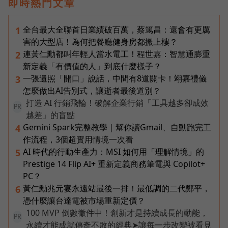
即時熱門文章
全台最大全聯首日業績破百萬，蔡篤昌：還會有更厲
1
害的大型店！為何把餐廳健身房都搬上樓？
連黃仁勳都叫年輕人當水電工！程世嘉：智慧通膨重
2
新定義「有價值的人」到底什麼樣子？
一張遺照「開口」說話，中間有8道關卡！翊嘉禮儀
3
怎麼做出AI告別式，讓逝者最後道別？
打造 AI 行銷飛輪！破解企業行銷「工具越多卻成效
PR
越差」的盲點
Gemini Spark完整教學｜幫你讀Gmail、自動跑完工
4
作流程，3個超實用情境一次看
AI 時代的行動生產力：MSI 如何用「理解情境」的
5
Prestige 14 Flip AI+ 重新定義商務筆電與 Copilot+
PC？
黃仁勳兆元宴永遠站最後一排！最低調的二代鄭平，
6
憑什麼讓台達電被市場重新定價？
100 MVP 倒數徵件中！創新才是持續成長的動能，
PR
永續才能成就傳奇不敗的經典➤讓每一步改變被看見