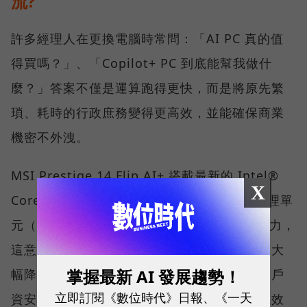
流?
許多經理人在更換電腦時常問：「AI PC 真的值
得買嗎？」、「Copilot+ PC 到底能幫我做什
麼？」答案不僅是運算跑得更快，而是將原先繁
瑣、耗時的行政庶務變得更高效，並能確保商業
機密不外洩。
MSI Prestige 14 Flip AI+ 搭載最新的 Intel®
X
Core™ Ultra X7 處理器，擁有強大的神經處理單
元（NPU），能提供優異的本地端 AI 運算能力，
這意味著大量運算能透過筆電本身就能執行，大
掌握最新 AI 發展趨勢！
幅降低對雲端的依賴，確保企業敏感資料與客戶
立即訂閱《數位時代》日報、《一天
資安不外洩，同時兼顧資料處理的速度與能源效