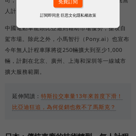
司，共同開發Level 4的自駕系統，預計今年底無
人計程車將加入滴滴出行車隊服役。
訂閱即同意
巨思文化隱私權政策
中國電動車龍頭比亞迪則藉助市場優勢，搶攻自
駕市場。除此之外，小馬智行（Pony.ai）也宣布
今年無人計程車隊將從250輛擴大到至少1,000
輛，計劃在北京、廣州、上海和深圳等一線城市
擴大服務範圍。
延伸閱讀：
特斯拉交車量13年來首度下滑！
比亞迪狂追，為何促銷也救不了馬斯克？