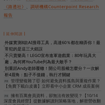
《路透社》
、
調研機構Counterpoint Research
報告
延伸閱讀
外媒實測8款AI搜尋工具，高達60％都在糊弄你！最
●
常犯的是這三大錯誤
不只賣樂高！LEGO宣布進軍遊戲業：80年玩具大
●
廠，為何將YouTube列為最大敵手？
別重蹈Andy老師覆轍！開公司股權怎麼分？一次解
●
析4眉角：點子不值錢，執行才關鍵
管理變複雜了🤯 如何避免資料孤島與重複作業？
【免費下載白皮書】立即看中小企業 CRM 成長案例
擁有百萬會員資料，卻無法有效變現？【10/14
深度會員經營】從數據解讀到策略落地，解密營收翻