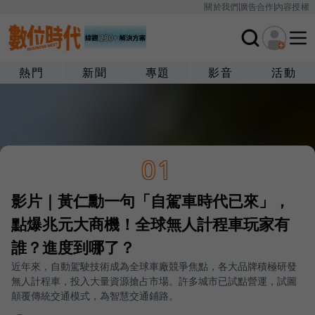
關於我們
廣告合作
內容授權
熱門
新聞
專題
影音
活動
01
影片｜黃仁勳一句「自駕車時代已來」，
點爆兆元大商機！全球無人計程車玩家有
誰？進度到哪了？
近年來，自動駕駛技術成為全球車廠競爭焦點，各大品牌積極研發
無人計程車，投入大量資源搶占市場。許多城市已試點營運，試圖
顛覆傳統交通模式，為智慧交通鋪路。