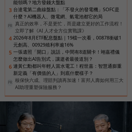
能領嗎？地方發錢大盤點
台達電第二曲線盤點：「不發火的發電機」SOFC是
3
什麼？AI機器人、微電網、氫電池都它的局
真正的效率，不是更忙，而是建立更好的工作流程！
PR
立即了解《AI 人才全方位實戰課》
2026年8月ETF配息盤點｜19檔一次看，00878衝破1
4
元創高、00929殖利率逾16%
一張遺照「開口」說話，中間有8道關卡！翊嘉禮儀
5
怎麼做出AI告別式，讓逝者最後道別？
連黃仁勳都叫年輕人當水電工！程世嘉：智慧通膨重
6
新定義「有價值的人」到底什麼樣子？
核保快六成、理賠判讀再加速！富邦人壽如何用三大
PR
AI助理重塑保險服務？