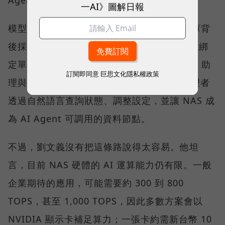
一AI》圖解日報
模型的選擇權，QNAP 刻意留給客戶。知識庫背
後採用哪一個模型，可由企業依需求決定，不綁
定單一 AI 供應商。QNAP 也以 QuAgent AI 助
訂閱即同意
巨思文化隱私權政策
理與模型情境協定（MCP）相關能力，讓管理者
透過自然語言查詢狀態、調整設定，並讓 NAS 成
為 AI Agent 可調用的資料節點。
不過，劉文義沒有把這條路說得太容易。他坦
言，目前 NAS 硬體的 AI 運算能力仍有限。一般
企業期待的應用，可能需要約 300 到 800
TOPS，甚至 1,000 TOPS，因此多數方案會以
NVIDIA 顯示卡補足算力；一張卡約需新台幣 10