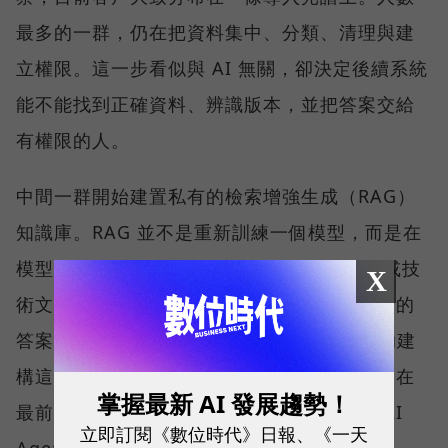
最多的一群，仍在把資料集中、分類、清理與建
立權限。這一步看似與 AI 無關，卻決定後續系統
能不能找到正確資料、辨識版本，並把答案交給
有權限的人。
中間一群開始建置私有的檢索增強生成（RAG）
知識庫。RAG 並不是重新訓練一個模型，而是在
模型回答前，先從企業的 SOP、合約、法規或技
X
術文件中取回相關內容，再產生附有來源依據的
答案。QNAP 以 Qsirch 的語意搜尋能力協助建
構這類應用，協助企業建立私有知識庫；而走在
掌握最新 AI 發展趨勢！
最前面的少數企業，則已經嘗試地端推論與 AI
立即訂閱《數位時代》日報、《一天
Agent。