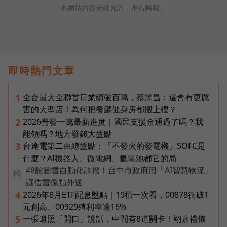
本網站內容未經允許，不得轉載。
即時熱門文章
全台最大全聯首日業績破百萬，蔡篤昌：還會有更厲
1
害的大型店！為何把餐廳健身房都搬上樓？
2026普發一萬最新進度｜國民支援金通過了嗎？我
2
能領嗎？地方發錢大盤點
台達電第二曲線盤點：「不發火的發電機」SOFC是
3
什麼？AI機器人、微電網、氫電池都它的局
48館圖書自動化調撥！台中市政府用「AI智慧物流」
PR
讓借書像點外送
2026年8月ETF配息盤點｜19檔一次看，00878衝破1
4
元創高、00929殖利率逾16%
一張遺照「開口」說話，中間有8道關卡！翊嘉禮儀
5