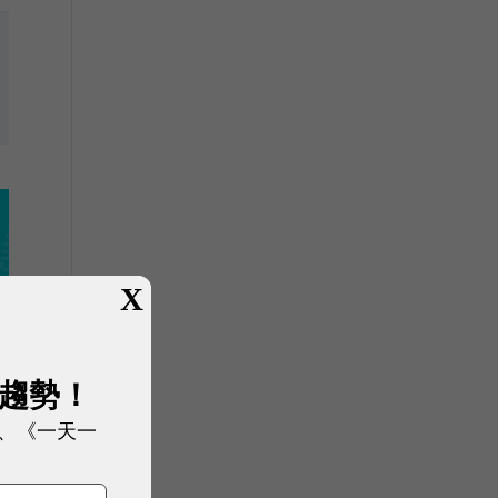
X
展趨勢！
、《一天一