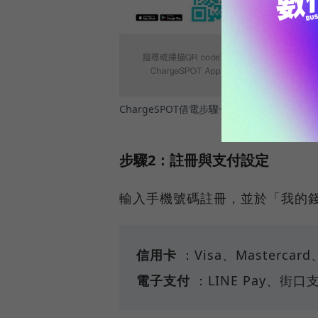
ChargeSPOT借電步驟一次看。
圖／ Charg
步驟2：註冊與支付設定
輸入手機號碼註冊，並於「我的
信用卡
：Visa、Mastercard
電子支付
：LINE Pay、街口