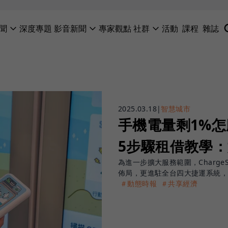
聞
深度專題
影音新聞
專家觀點
社群
活動
課程
雜誌
2025.03.18
|
智慧城市
手機電量剩1%怎麼
5步驟租借教學
為進一步擴大服務範圍，Charg
佈局，更進駐全台四大捷運系統
＃動態時報
＃共享經濟