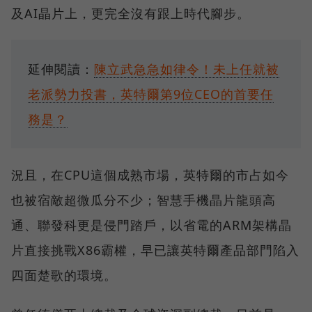
及AI晶片上，更完全沒有跟上時代腳步。
延伸閱讀：
陳立武急急如律令！未上任就被
老派勢力投書，英特爾第9位CEO的首要任
務是？
況且，在CPU這個成熟市場，英特爾的市占如今
也被宿敵超微瓜分不少；智慧手機晶片龍頭高
通、聯發科更是侵門踏戶，以省電的ARM架構晶
片直接挑戰X86霸權，早已讓英特爾產品部門陷入
四面楚歌的環境。