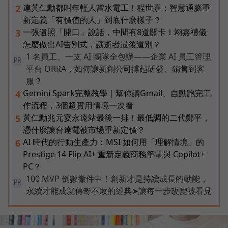
連黃仁勳都叫年輕人當水電工！程世嘉：智慧通膨重
2
新定義「有價值的人」到底什麼樣子？
一張遺照「開口」說話，中間有8道關卡！翊嘉禮儀
3
怎麼做出AI告別式，讓逝者最後道別？
1 名員工、一支 AI 團隊全包辦——企業 AI 員工管理
PR
平台 ORRA，如何讓新創公司撐起研發、銷售到客
服？
Gemini Spark完整教學｜幫你讀Gmail、自動跑完工
4
作流程，3個超實用情境一次看
黃仁勳兆元宴永遠站最後一排！最低調的二代鄭平，
5
憑什麼讓台達電被市場重新定價？
AI 時代的行動生產力：MSI 如何用「理解情境」的
6
Prestige 14 Flip AI+ 重新定義商務筆電與 Copilot+
PC？
100 MVP 倒數徵件中！創新才是持續成長的動能，
PR
永續才能成就傳奇不敗的經典➤讓每一步改變被看見