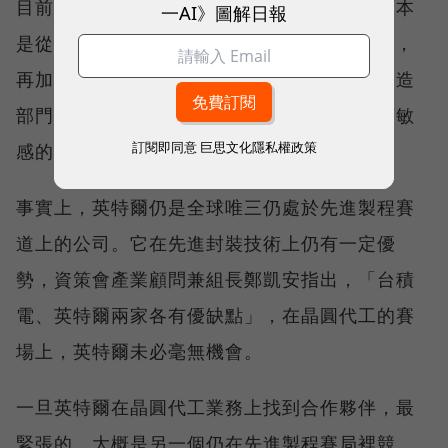
目前是全球第五大晶圓代工廠的格羅方德，原本
一AI》圖解日報
是從超微製造部門獨立，後來合併IBM晶圓廠，
再加上新加坡特許半導體，未來若和英特爾製造
部門整併，將兼具成熟與先進製程，也能接下敏
訂閱即同意
巨思文化隱私權政策
感的軍工訂單。
事實上，英特爾仍是全球唯三仍處於先進製程賽
道上的公司。它在先進封裝技術上仍有一定優
勢，資策會產業顧問兼組長鄭凱安指出，「台積
電、英特爾兩家各有優缺點」，在晶圓代工的賽
場上，英特爾未必毫無機會。
一旦英特爾在晶圓代工業務上找到合作夥伴，最
緊張的，大概是另一個仍在先進製程賽局裡競