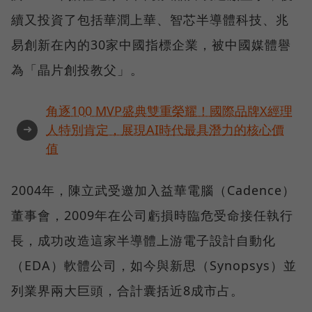
續又投資了包括華潤上華、智芯半導體科技、兆
易創新在內的30家中國指標企業，被中國媒體譽
為「晶片創投教父」。
角逐100 MVP盛典雙重榮耀！國際品牌X經理
➜
人特別肯定，展現AI時代最具潛力的核心價
值
2004年，陳立武受邀加入益華電腦（Cadence）
董事會，2009年在公司虧損時臨危受命接任執行
長，成功改造這家半導體上游電子設計自動化
（EDA）軟體公司，如今與新思（Synopsys）並
列業界兩大巨頭，合計囊括近8成市占。