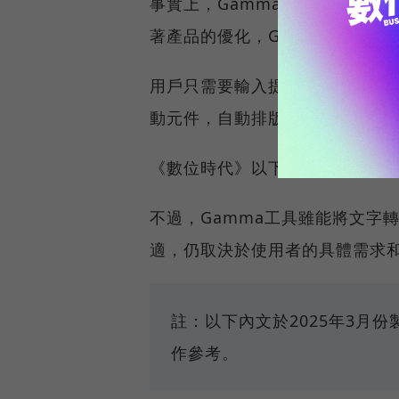
事實上，Gamma推出已有一段
著產品的優化，Gamma現在也
用戶只需要輸入提示詞（prom
動元件，自動排版成一份完整的
《數位時代》以下整理Gamma
不過，Gamma工具雖能將文字
適，仍取決於使用者的具體需求
註：以下內文於2025年3月
作參考。