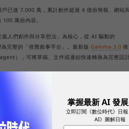
戶已達 7,000 萬，累計創作超過 4 億份簡報、網站
100 萬份內容。
定義人們創作與分享想法」為核心，從 AI 驅動的
逐步演變為完整的「視覺敘事平台」。最新版
Gamma 3.0
推
ign agent），可將草稿、文件或連結快速轉換為完整設
位銷售專業人士調查報告！AI 如何改變商機開發、客戶經營
掌握最新 AI 發
立即訂閱《數位時代》日報
？
AI》圖解日報