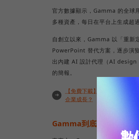
官方數據顯示，Gamma 的全球用
多種資產，每日在平台上生成超過 
自創立以來，Gamma 以「重新
PowerPoint 替代方案，
出內建 AI 設計代理（AI des
的簡報。
【免費下載】全球 4,050 
➜
企業成長？
Gamma到底該如何使用