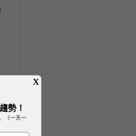
與
計
X
與
展趨勢！
、《一天一