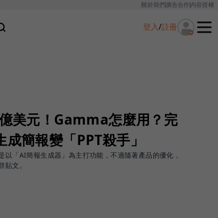
關於我們
廣告合作
內容授權
登入
/
註冊
1億美元！Gamma怎麼用？完
生成簡報變「PPT殺手」
初是以「AI簡報生成器」為主打功能，不過隨著產品的優化，
群貼文。