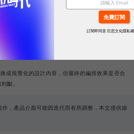
時間，最初是以「AI簡報生成器」為主打功能，不過隨
支援生成網頁和社群貼文。
pt），AI便會根據主題生成內容，再搭配版型、配圖和
訂閱即同意
巨思文化隱私
簡報、網頁或社群圖卡，大幅節省內容產出的時間。
免費版本的使用方式供讀者參考。
轉換成視覺化的設計內容，但最終的編排效果是否合
和判斷。
份製作，產品介面可能因迭代而有所調整，本文僅供操