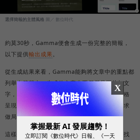
選擇簡報的主體風格
圖／ 數位時代
約莫30秒，Gamma便會生成一份完整的簡報，
以下提供
輸出成果
。
從生成結果來看，Gamma能夠將文章中的重點都
列舉在簡報中，生成的內容也不僅僅是圖片加文
X
字，還能將結果以視覺化圖表、流程圖或是表格
呈現，加上內容也是正確的，後續依照個人需求
做局部調整即可。
掌握最新 AI 發展趨勢！
這樣的步驟下來，相較以往需耗費大量時間尋找
立即訂閱《數位時代》日報、《一天