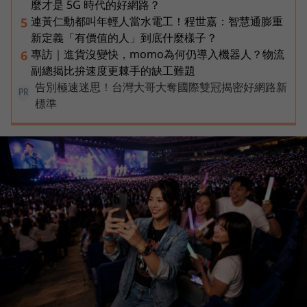
麼才是 5G 時代的好網路？
連黃仁勳都叫年輕人當水電工！程世嘉：智慧通膨重
5
新定義「有價值的人」到底什麼樣子？
專訪｜進貨沒變快，momo為何仍導入機器人？物流
6
副總揭比拚速度更棘手的缺工難題
告別極速迷思！台灣大哥大奪國際雙冠揭密好網路新
PR
標準