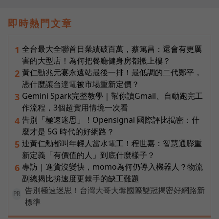
即時熱門文章
全台最大全聯首日業績破百萬，蔡篤昌：還會有更厲
1
害的大型店！為何把餐廳健身房都搬上樓？
黃仁勳兆元宴永遠站最後一排！最低調的二代鄭平，
2
憑什麼讓台達電被市場重新定價？
Gemini Spark完整教學｜幫你讀Gmail、自動跑完工
3
作流程，3個超實用情境一次看
告別「極速迷思」！Opensignal 國際評比揭密：什
4
麼才是 5G 時代的好網路？
連黃仁勳都叫年輕人當水電工！程世嘉：智慧通膨重
5
新定義「有價值的人」到底什麼樣子？
專訪｜進貨沒變快，momo為何仍導入機器人？物流
6
副總揭比拚速度更棘手的缺工難題
告別極速迷思！台灣大哥大奪國際雙冠揭密好網路新
PR
標準