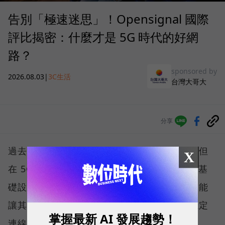
告別「極速迷思」！Opensignal 國際
評比揭密：什麼才是 5G 時代的好網
路？
sponsored by
2026.08.03
|
3C生活
台灣大哥大
分享
過去，下載速度是評價電信服務的重要指標，但
X
在 5G 成為工作、娛樂、生活不可或缺的數位基
礎設施後，消費者發現，再快的網速，如果不能
讓其在人潮聚集、高速移動或室內空間維持穩定
掌握最新 AI 發展趨勢！
連線，即無法轉換成好的使用體驗，也因如此，