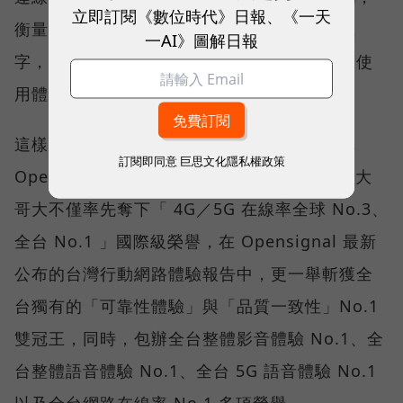
立即訂閱《數位時代》日報、《一天
衡量「好網路」的標準，也逐漸從追求測速數
一AI》圖解日報
字，轉向任何時間、任何地點都能穩定連線的使
用體驗。
這樣的轉變，也反映在國際權威網路分析機構
訂閱即同意
巨思文化隱私權政策
Opensignal 公布的評比結果。今年初，台灣大
哥大不僅率先奪下「 4G／5G 在線率全球 No.3、
全台 No.1 」國際級榮譽，在 Opensignal 最新
公布的台灣行動網路體驗報告中，更一舉斬獲全
台獨有的「可靠性體驗」與「品質一致性」No.1
雙冠王，同時，包辦全台整體影音體驗 No.1、全
台整體語音體驗 No.1、全台 5G 語音體驗 No.1