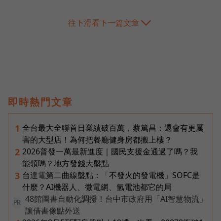
往下滑看下一篇文章
即時熱門文章
全台最大全聯首日業績破百萬，蔡篤昌：還會有更厲
1
害的大型店！為何把餐廳健身房都搬上樓？
2026普發一萬最新進度｜國民支援金通過了嗎？我
2
能領嗎？地方發錢大盤點
台達電第二曲線盤點：「不發火的發電機」SOFC是
3
什麼？AI機器人、微電網、氫電池都它的局
48館圖書自動化調撥！台中市政府用「AI智慧物流」
PR
讓借書像點外送