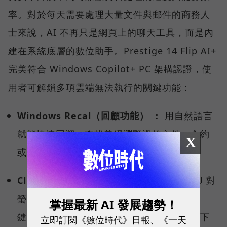
率。對於每天需要處理大量文件與郵件的商務人
士來說，AI 不再只是網頁上的聊天工具，而是內
建在系統底層的數位助手。Prestige 14 Flip AI+
完美符合 Windows Copilot+ PC 架構認證，使
用者可解鎖多項雲端無法執行的關鍵功能：
Windows Recal（回顧功能） ：
用自然語言
就能快速回溯、查找曾經瀏覽過的文件、合約
X
或網頁內容。
Click to Do（點擊行動）：
透過地端 NPU 對
螢幕內容的即時理解，使用者只要按下快捷
掌握最新 AI 發展趨勢！
鍵，就能讓系統智慧偵測、分析，預測你的下
立即訂閱《數位時代》日報、《一天