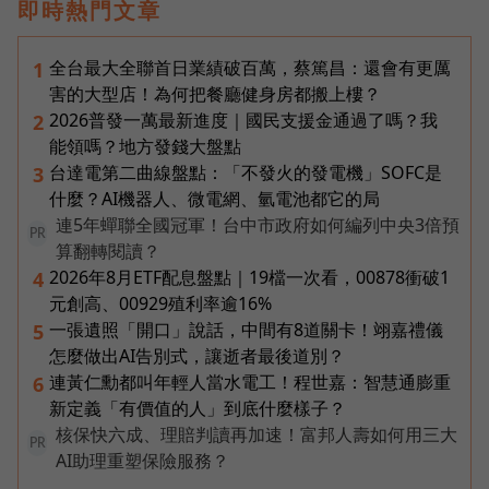
即時熱門文章
全台最大全聯首日業績破百萬，蔡篤昌：還會有更厲
1
害的大型店！為何把餐廳健身房都搬上樓？
2026普發一萬最新進度｜國民支援金通過了嗎？我
2
能領嗎？地方發錢大盤點
台達電第二曲線盤點：「不發火的發電機」SOFC是
3
什麼？AI機器人、微電網、氫電池都它的局
連5年蟬聯全國冠軍！台中市政府如何編列中央3倍預
PR
算翻轉閱讀？
2026年8月ETF配息盤點｜19檔一次看，00878衝破1
4
元創高、00929殖利率逾16%
一張遺照「開口」說話，中間有8道關卡！翊嘉禮儀
5
怎麼做出AI告別式，讓逝者最後道別？
連黃仁勳都叫年輕人當水電工！程世嘉：智慧通膨重
6
新定義「有價值的人」到底什麼樣子？
核保快六成、理賠判讀再加速！富邦人壽如何用三大
PR
AI助理重塑保險服務？