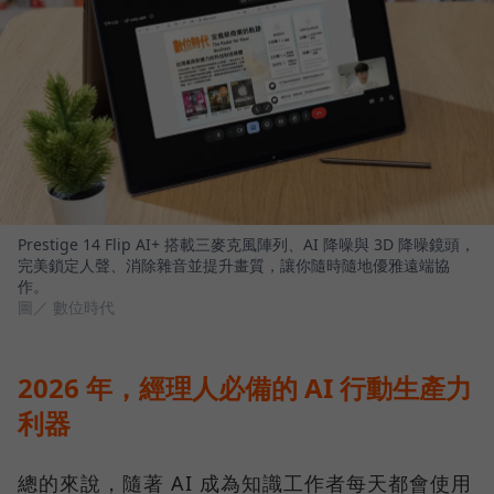
Prestige 14 Flip AI+ 搭載三麥克風陣列、AI 降噪與 3D 降噪鏡頭，
完美鎖定人聲、消除雜音並提升畫質，讓你隨時隨地優雅遠端協
作。
圖／ 數位時代
2026 年，經理人必備的 AI 行動生產力
利器
總的來說，隨著 AI 成為知識工作者每天都會使用