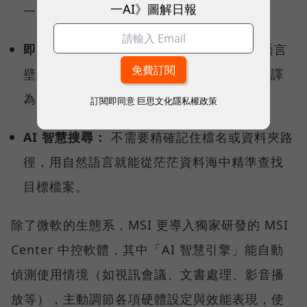
一AI》圖解日報
一步行動，快速啟動後續工作流程。
即時字幕翻譯（Live Captions）：
打破語言
壁壘，跨國視訊會議時，即時將多國語言翻譯
為繁體中文。
訂閱即同意
巨思文化隱私權政策
AI 智慧搜尋：
不需要精確記住檔名或資料夾路
徑，用自然語言就能從茫茫資料海中精準查找
目標檔案。
除了微軟的生態系，MSI 更導入獨家研發的 MSI
Center 中控軟體，其中「AI 智慧引擎」能自動
偵測使用情境（如視訊會議、文書處理、影音播
放等），主動調節各項硬體設定與效能表現，使