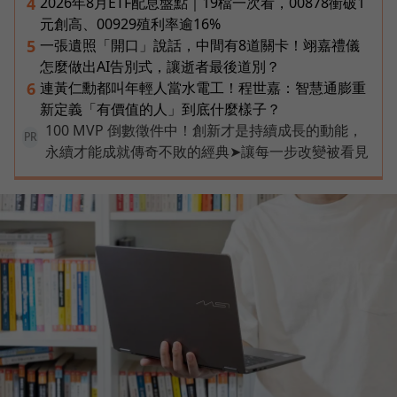
2026年8月ETF配息盤點｜19檔一次看，00878衝破1
4
元創高、00929殖利率逾16%
一張遺照「開口」說話，中間有8道關卡！翊嘉禮儀
5
怎麼做出AI告別式，讓逝者最後道別？
連黃仁勳都叫年輕人當水電工！程世嘉：智慧通膨重
6
新定義「有價值的人」到底什麼樣子？
100 MVP 倒數徵件中！創新才是持續成長的動能，
PR
永續才能成就傳奇不敗的經典➤讓每一步改變被看見