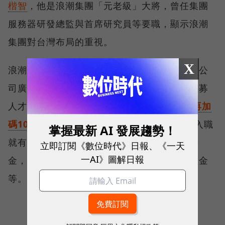
楷智
，他是浪潮集團「元老級」大將，曾任集團
服務器研發總監與首席研究員等要職，顯示浪潮
集團對台灣布局的重視。
X
浪潮台灣採取高薪挖角策略，從台灣本土科技公
司廣達、緯創、英業達甚至鴻海等企業大量招募
人才。據報導，
挖角的薪資漲幅是
台廠薪資再加
碼10到20%起跳
。據其招聘說明，新進員工入職
掌握最新 AI 發展趨勢！
就有五萬元以上月薪，還有年度調薪及眾多獎
立即訂閱《數位時代》日報、《一天
一AI》圖解日報
金，包括兩個月年終獎金、生育輔助、生日禮金
等。