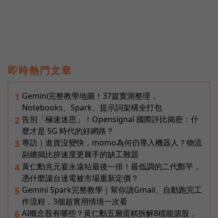
即時熱門文章
Gemini完整教學地圖！37篇實測整理，
1
Notebooks、Spark、提示詞架構全打包
告別「極速迷思」！Opensignal 國際評比揭密：什
2
麼才是 5G 時代的好網路？
專訪｜進貨沒變快，momo為何仍導入機器人？物流
3
副總揭比拚速度更棘手的缺工難題
黃仁勳兆元宴永遠站最後一排！最低調的二代鄭平，
4
憑什麼讓台達電被市場重新定價？
Gemini Spark完整教學｜幫你讀Gmail、自動跑完工
5
作流程，3個超實用情境一次看
AI概念股有哪些？黃仁勳五層蛋糕拆解8檔能源股，
6