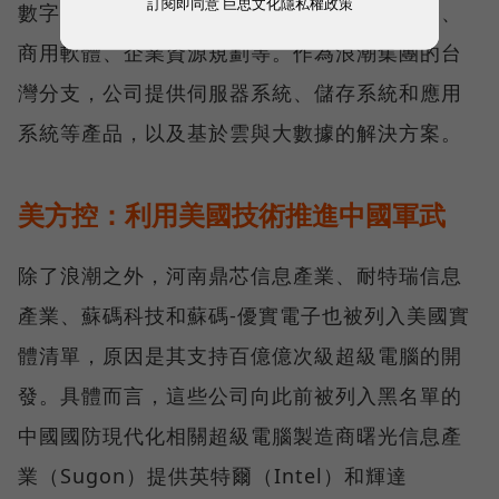
訂閱即同意
巨思文化隱私權政策
數字雲端的業務涵蓋雲數據中心、大數據服務、
商用軟體、企業資源規劃等。作為浪潮集團的台
灣分支，公司提供伺服器系統、儲存系統和應用
系統等產品，以及基於雲與大數據的解決方案。
美方控：利用美國技術推進中國軍武
除了浪潮之外，河南鼎芯信息產業、耐特瑞信息
產業、蘇碼科技和蘇碼-優實電子也被列入美國實
體清單，原因是其支持百億億次級超級電腦的開
發。具體而言，這些公司向此前被列入黑名單的
中國國防現代化相關超級電腦製造商曙光信息產
業（Sugon）提供英特爾（Intel）和輝達