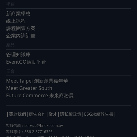
學習
新商業學校
線上課程
課程團票方案
企業內訓計畫
產品
管理知識庫
EventGO活動平台
展會
Meet Taipei 創新創業嘉年華
Meet Greater South
Future Commerce 未來商務展
|
|
|
|
|
|
關於我們
廣告合作
徵才
隱私權政策
ESG永續報告書
客服信箱：
service@bnext.com.tw
客服專線：886-2-87716326