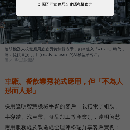
訂閱即同意
巨思文化隱私權政策
達明機器人視覺應用處處長黃鐘賢表示，如今進入「AI 2.0」時代，
達明提供直接可用（ready to use）的AI模型給客戶。
圖／ 蔡仁譯攝影
車廠、餐飲業秀花式應用，但「不為人
形而人形」
採用達明智慧機械手臂的客戶，包括電子組裝、
半導體、汽車業、食品加工等產業別，達明智慧
應用服務處及製造處協理陳松瑞分享客戶實例：