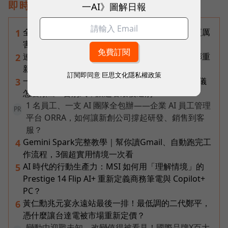
即時熱門文章
一AI》圖解日報
全台最大全聯首日業績破百萬，蔡篤昌：還會有更厲
1
害的大型店！為何把餐廳健身房都搬上樓？
連黃仁勳都叫年輕人當水電工！程世嘉：智慧通膨重
2
新定義「有價值的人」到底什麼樣子？
訂閱即同意
巨思文化隱私權政策
一張遺照「開口」說話，中間有8道關卡！翊嘉禮儀
3
怎麼做出AI告別式，讓逝者最後道別？
1 名員工、一支 AI 團隊全包辦——企業 AI 員工管理
PR
平台 ORRA，如何讓新創公司撐起研發、銷售到客
服？
Gemini Spark完整教學｜幫你讀Gmail、自動跑完工
4
作流程，3個超實用情境一次看
AI 時代的行動生產力：MSI 如何用「理解情境」的
5
Prestige 14 Flip AI+ 重新定義商務筆電與 Copilot+
PC？
黃仁勳兆元宴永遠站最後一排！最低調的二代鄭平，
6
憑什麼讓台達電被市場重新定價？
變動中迎戰未知，改變值得被看見！國際品牌X百大