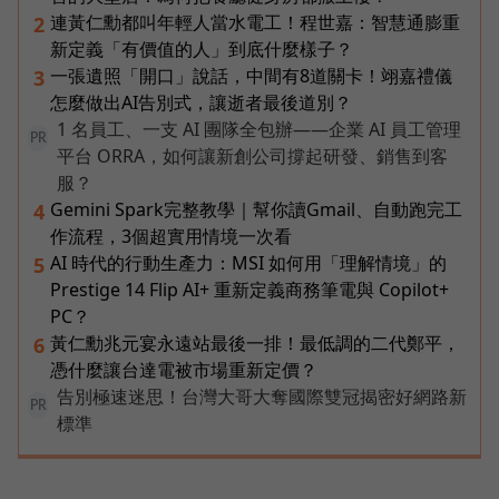
連黃仁勳都叫年輕人當水電工！程世嘉：智慧通膨重
2
新定義「有價值的人」到底什麼樣子？
一張遺照「開口」說話，中間有8道關卡！翊嘉禮儀
3
怎麼做出AI告別式，讓逝者最後道別？
1 名員工、一支 AI 團隊全包辦——企業 AI 員工管理
PR
平台 ORRA，如何讓新創公司撐起研發、銷售到客
服？
Gemini Spark完整教學｜幫你讀Gmail、自動跑完工
4
作流程，3個超實用情境一次看
AI 時代的行動生產力：MSI 如何用「理解情境」的
5
Prestige 14 Flip AI+ 重新定義商務筆電與 Copilot+
PC？
黃仁勳兆元宴永遠站最後一排！最低調的二代鄭平，
6
憑什麼讓台達電被市場重新定價？
告別極速迷思！台灣大哥大奪國際雙冠揭密好網路新
PR
標準