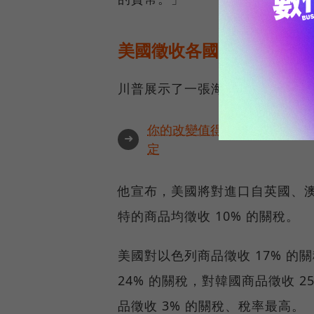
美國徵收各國關稅稅率一次
川普展示了一張海報，上面列出
你的改變值得被看見🔥最具全
➜
定
他宣布，美國將對進口自英國、
特的商品均徵收 10% 的關稅。
美國對以色列商品徵收 17% 的
24% 的關稅，對韓國商品徵收 2
品徵收 3% 的關稅、稅率最高。