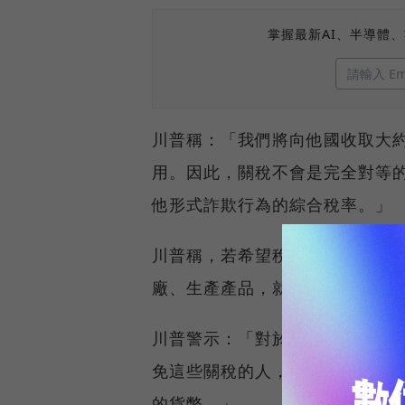
掌握最新AI、半導體
川普稱：「我們將向他國收取大
用。因此，關稅不會是完全對等
他形式詐欺行為的綜合稅率。」
川普稱，若希望稅率為零，那麼他
廠、生產產品，就沒有關稅。
川普警示：「對於所有外國總統
免這些關稅的人，我想說，終止
的貨幣。」