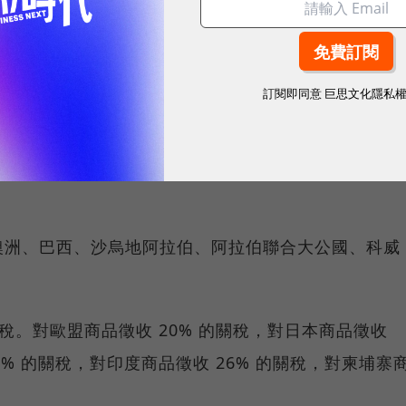
看：對台灣徵收32%關稅！
訂閱即同意
巨思文化隱私
了對美國商品徵收的對等關稅。
球市場潛能的創新實踐！立即報名100 MVP，挑戰雙獎肯
澳洲、巴西、沙烏地阿拉伯、阿拉伯聯合大公國、科威
關稅。對歐盟商品徵收 20% 的關稅，對日本商品徵收
5% 的關稅，對印度商品徵收 26% 的關稅，對柬埔寨