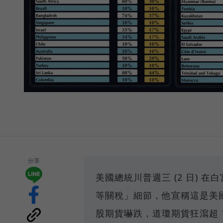
分享
美國總統川普週三 (2 日) 
等關稅」細節，他宣稱這是美
股期貨嚇跌，道瓊期貨狂瀉超 110