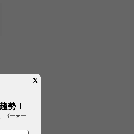
X
展趨勢！
、《一天一