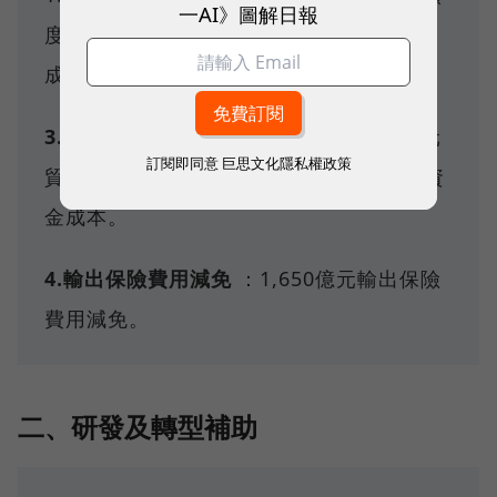
一AI》圖解日報
度100萬以內一律10成、超過100萬最低9
成。
3.貿易融資利息減碼
：出口廠商2,000億元
訂閱即同意
巨思文化隱私權政策
貿易融資規模給予利息減收，降低廠商的資
金成本。
4.輸出保險費用減免
：1,650億元輸出保險
費用減免。
二、研發及轉型補助