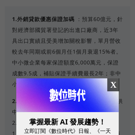
1.外銷貸款優惠保證加碼
：預算60億元，針
對經濟部國貿署登記的出進口廠商，近3年
具出口實績且受美增加關稅影響，單月營收
較去年同期或前6個月任1個月衰退15%者。
中小微企業每家保證額度6,000萬元，保證
成數9.5成，補貼保證手續費最長2年；非中
X
小微企業每家1億元，保證成數8至9成。
2.中小微企業貸款加碼
：預算50億元，提供
中小微企業最高3,500萬元貸款，利率
掌握最新 AI 發展趨勢！
2.22%。貸款額度250萬以內，利息補貼
立即訂閱《數位時代》日報、《一天
1.5%，為期6個月；信用保證部分，貸款額