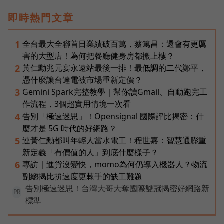
即時熱門文章
全台最大全聯首日業績破百萬，蔡篤昌：還會有更厲
1
害的大型店！為何把餐廳健身房都搬上樓？
黃仁勳兆元宴永遠站最後一排！最低調的二代鄭平，
2
憑什麼讓台達電被市場重新定價？
Gemini Spark完整教學｜幫你讀Gmail、自動跑完工
3
作流程，3個超實用情境一次看
告別「極速迷思」！Opensignal 國際評比揭密：什
4
麼才是 5G 時代的好網路？
連黃仁勳都叫年輕人當水電工！程世嘉：智慧通膨重
5
新定義「有價值的人」到底什麼樣子？
專訪｜進貨沒變快，momo為何仍導入機器人？物流
6
副總揭比拚速度更棘手的缺工難題
告別極速迷思！台灣大哥大奪國際雙冠揭密好網路新
PR
標準