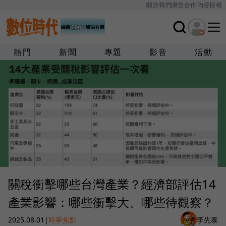
關於我們
廣告合作
內容授權
熱門
新聞
專題
影音
活動
關稅衝擊哪些台灣產業？經濟部評估14
產業影響：哪些衝擊大、哪些待觀察？
2025.08.01
|
時事焦點
李先泰