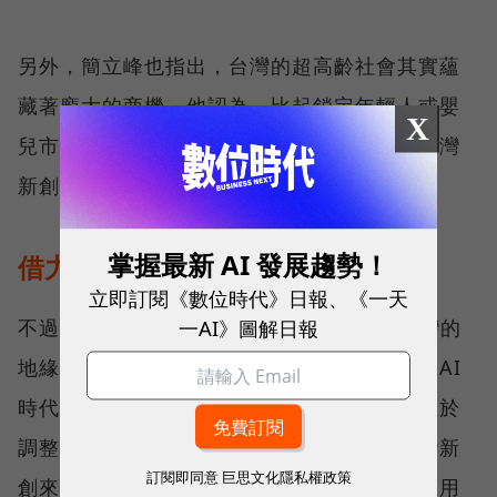
另外，簡立峰也指出，台灣的超高齡社會其實蘊
藏著龐大的商機。他認為，比起鎖定年輕人或嬰
X
兒市場，銀髮族健康照護的缺工問題，正是台灣
新創可以發揮創意、創造商機的地方。
掌握最新 AI 發展趨勢！
借力使力：台灣新創的致勝策略
立即訂閱《數位時代》日報、《一天
一AI》圖解日報
不過，現在雖然是發展AI的最佳時機，但台灣的
地緣位置卻是一大挑戰。但他同時也指出，在AI
時代下，地理位置早已不是障礙，關鍵還是在於
調整心態。然而，對於缺乏資金和算力的台灣新
訂閱即同意
巨思文化隱私權政策
創來說，該如何善用台灣的優勢，如何找到應用