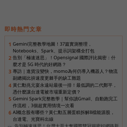
即時熱門文章
Gemini完整教學地圖！37篇實測整理，
1
Notebooks、Spark、提示詞架構全打包
告別「極速迷思」！Opensignal 國際評比揭密：什
2
麼才是 5G 時代的好網路？
專訪｜進貨沒變快，momo為何仍導入機器人？物流
3
副總揭比拚速度更棘手的缺工難題
黃仁勳兆元宴永遠站最後一排！最低調的二代鄭平，
4
憑什麼讓台達電被市場重新定價？
Gemini Spark完整教學｜幫你讀Gmail、自動跑完工
5
作流程，3個超實用情境一次看
AI概念股有哪些？黃仁勳五層蛋糕拆解8檔能源股，
6
台達電、光寶科出線
告別極速迷思！台灣大哥大奪國際雙冠揭密好網路新