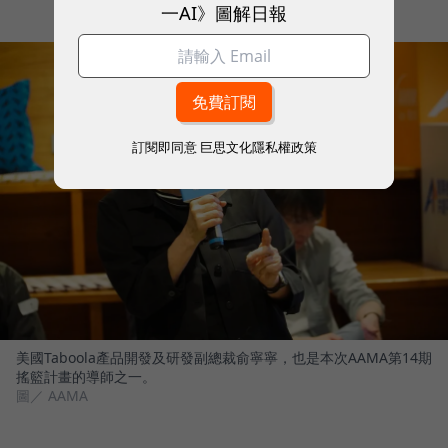
一AI》圖解日報
訂閱即同意
巨思文化隱私權政策
美國Taboola產品開發及研發副總裁俞寧寧，也是本次AAMA第14期
搖籃計畫的導師之一。
圖／ AAMA