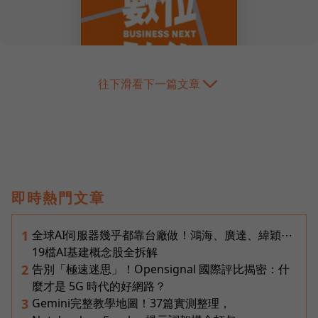
往下滑看下一篇文章
即時熱門文章
全球AI伺服器幾乎都靠台廠做！鴻海、廣達、緯穎⋯
1
19檔AI基建概念股全拆解
告別「極速迷思」！Opensignal 國際評比揭密：什
2
麼才是 5G 時代的好網路？
Gemini完整教學地圖！37篇實測整理，
3