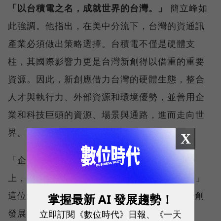
「以台積電之名，成就世界的台灣。」
簡立峰如
此強調。他指出，在美中分流下，台灣的資通訊
產業必須做出策略選擇。台積電不僅是硬體支
柱，其國際影響力更是台灣新創得以借重的重要
資源。因此，新創應借力台灣的硬體生態，整合
人才與執行力、外部資源和環境優勢，並善用企
業和科技巨頭的資源、場景與通路，進而走向世
界。
X
「企業有算力、場景跟資金，站在企業的肩膀
上，彼此相互幫助才有機會拓展到海外市場。」
這位AAMA回任率最高的導師，點明了台灣新創
掌握最新 AI 發展趨勢！
發展的關鍵。
立即訂閱《數位時代》日報、《一天