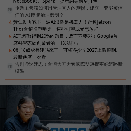
Notebooks、Spark、提示詞架構全打包
企業主管該如何用管理真人的邏輯，建立一套能被信
PR
任的 AI 團隊治理機制？
黃仁勳再喊下一波AI浪潮是機器人！輝達Jetson
4
Thor台鏈名單曝光，這些可望成受惠族群
AI已經做得到20%的題目，反而不要碰！Google首
5
席科學家給創業者的「1%法則」
0到18歲成長津貼來了！可領多少？2027上路規劃、
6
最新進度一次看
告別極速迷思！台灣大哥大奪國際雙冠揭密好網路新
PR
標準