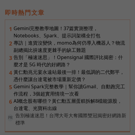
即時熱門文章
Gemini完整教學地圖！37篇實測整理，
1
Notebooks、Spark、提示詞架構全打包
專訪｜進貨沒變快，momo為何仍導入機器人？物流
2
副總揭比拚速度更棘手的缺工難題
告別「極速迷思」！Opensignal 國際評比揭密：什
3
麼才是 5G 時代的好網路？
黃仁勳兆元宴永遠站最後一排！最低調的二代鄭平，
4
憑什麼讓台達電被市場重新定價？
Gemini Spark完整教學｜幫你讀Gmail、自動跑完工
5
作流程，3個超實用情境一次看
AI概念股有哪些？黃仁勳五層蛋糕拆解8檔能源股，
6
台達電、光寶科出線
告別極速迷思！台灣大哥大奪國際雙冠揭密好網路新
PR
標準