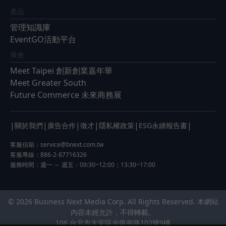
產品
管理知識庫
EventGO活動平台
展會
Meet Taipei 創新創業嘉年華
Meet Greater South
Future Commerce 未來商務展
|
|
|
|
|
|
關於我們
廣告合作
徵才
隱私權政策
ESG永續報告書
客服信箱：
service@bnext.com.tw
客服專線：886-2-87716326
服務時間：週一 ～ 週五：09:30~12:00；13:30~17:00
© 2026 Business Next Media Corp. All Rights Reserved. 本網站
內容未經允許，不得轉載。
106 台北市大安區光復南路102號9樓