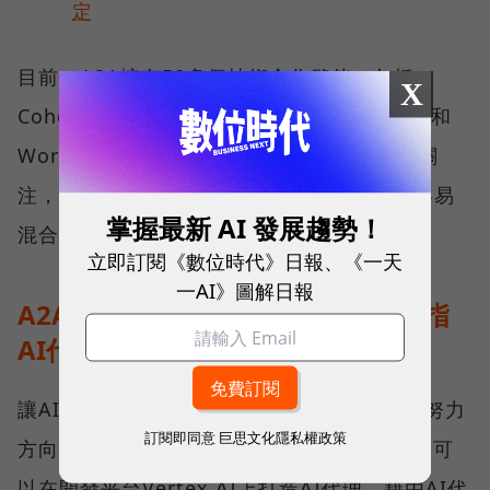
定
目前，A2A擁有50多個技術合作夥伴，包括
X
Cohere、Langchain、PayPal、Salesforce和
Workday等，未來，A2A如果成功獲得廣泛關
注，將會加速AI代理的生態系統，讓企業更容易
掌握最新 AI 發展趨勢！
混合調用來自不同供應商的AI代理。
立即訂閱《數位時代》日報、《一天
一AI》圖解日報
A2A作為核心拼圖之一，Google劍指
AI代理生態系
讓AI代理的運作更直覺，看起來是Google的努力
訂閱即同意
巨思文化隱私權政策
方向，從該公司目前的服務架構來看，使用者可
以在開發平台Vertex AI上打造AI代理，藉由AI代