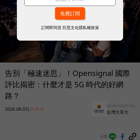
訂閱即同意
巨思文化隱私權政策
告別「極速迷思」！Opensignal 國際
評比揭密：什麼才是 5G 時代的好網
路？
sponsored by
2026.08.03
|
3C生活
台灣大哥大
分享