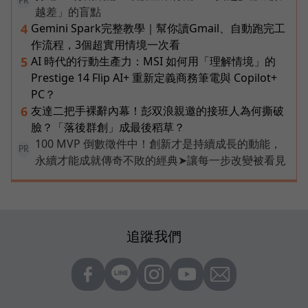
PR
越差」的盲點
Gemini Spark完整教學｜幫你讀Gmail、自動跑完工
4
作流程，3個超實用情境一次看
AI 時代的行動生產力：MSI 如何用「理解情境」的
5
Prestige 14 Flip AI+ 重新定義商務筆電與 Copilot+
PC？
友達二把手裸辭內幕！彭双浪親邀的接班人為何撕破
6
臉？「落後群創」成最後稻草？
100 MVP 倒數徵件中！創新才是持續成長的動能，
PR
永續才能成就傳奇不敗的經典➤讓每一步改變被看見
追蹤我們