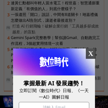
連黃仁勳都叫年輕人當水電工！程世嘉：智慧通膨重
2
新定義「有價值的人」到底什麼樣子？
一張遺照「開口」說話，中間有8道關卡！翊嘉禮儀
3
怎麼做出AI告別式，讓逝者最後道別？
打造 AI 行銷飛輪！破解企業行銷「工具越多卻成效
PR
越差」的盲點
Gemini Spark完整教學｜幫你讀Gmail、自動跑完工
4
作流程，3個超實用情境一次看
AI 時代的行動生產力：MSI 如何用「理解情境」的
5
X
Prestige 14 Flip AI+ 重新定義商務筆電與 Copilot+
PC？
友達二把手裸辭內幕！彭双浪親邀的接班人為何撕破
6
臉？「落後群創」成最後稻草？
告別極速迷思！台灣大哥大奪國際雙冠揭密好網路新
PR
掌握最新 AI 發展趨勢！
標準
立即訂閱《數位時代》日報、《一天
一AI》圖解日報