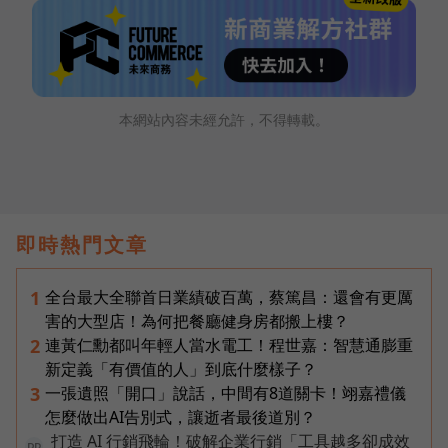
本網站內容未經允許，不得轉載。
即時熱門文章
全台最大全聯首日業績破百萬，蔡篤昌：還會有更厲
1
害的大型店！為何把餐廳健身房都搬上樓？
連黃仁勳都叫年輕人當水電工！程世嘉：智慧通膨重
2
新定義「有價值的人」到底什麼樣子？
一張遺照「開口」說話，中間有8道關卡！翊嘉禮儀
3
怎麼做出AI告別式，讓逝者最後道別？
打造 AI 行銷飛輪！破解企業行銷「工具越多卻成效