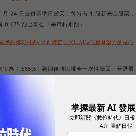
 月 24 日合併基準日當天，每持有 1 股新光金股票，
與 0.175 股台新金「辛種特別股」。
耀！國際品牌X經理人特別肯定，展現AI時代最具潛力的核心
利率為 1.665%，到期後將以現金一次性贖回。普通股
的經營成果。
與新光金皆在取得核准函後才召開董事會，因此本年度
掌握最新 AI 發
特別股股利預計於 7 月份發放，普通股股利因涉及新
立即訂閱《數位時代》日報
AI》圖解日報