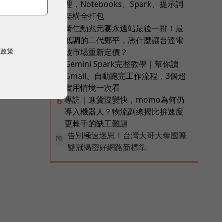
理，Notebooks、Spark、提示詞
架構全打包
黃仁勳兆元宴永遠站最後一排！最
4
低調的二代鄭平，憑什麼讓台達電
權政策
被市場重新定價？
Gemini Spark完整教學｜幫你讀
5
Gmail、自動跑完工作流程，3個超
實用情境一次看
專訪｜進貨沒變快，momo為何仍
6
導入機器人？物流副總揭比拚速度
更棘手的缺工難題
告別極速迷思！台灣大哥大奪國際
PR
雙冠揭密好網路新標準