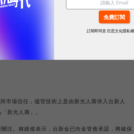
灣首檔主動式ETF懶人包：00980A怎麼買？成分股
訂閱即同意
巨思文化隱私
盈餘（EPS）為 1.39 元，未分配盈餘達 90 億元，扣
股超過 1 元的能力，將視資本需求及市場競爭力定
歷史與市場信任，儘管技術上是由新光人壽併入台新人
為「新光人壽」。
所關注。林維俊表示，台新金已向金管會承諾，將確保