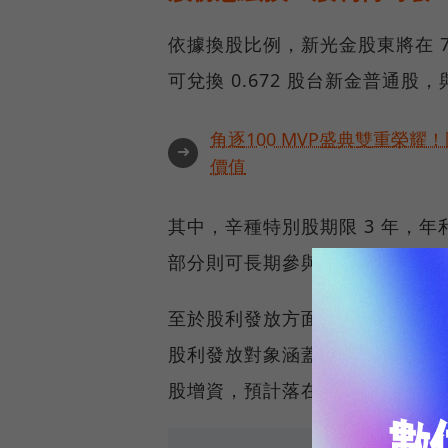
依據換股比例，新光金股東將在 7
可兌換 0.672 股台新金普通股，
角逐100 MVP盛典雙重榮
➜
價值
其中，辛種特別股期限 3 年，年
部分則可長期參與台新新光金控
至於股利發放方面，由於台新金
股利發放對象涵蓋雙方現有股東。
股增資，預計落在 8 至 9 月。