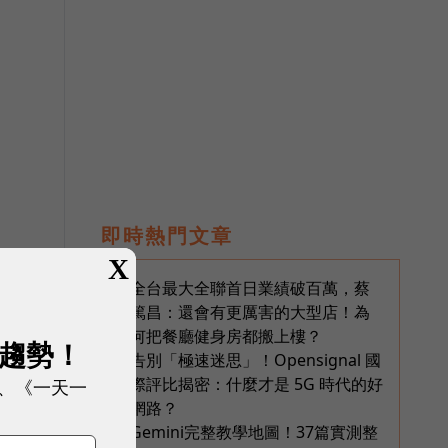
即時熱門文章
X
全台最大全聯首日業績破百萬，蔡
1
篤昌：還會有更厲害的大型店！為
何把餐廳健身房都搬上樓？
展趨勢！
告別「極速迷思」！Opensignal 國
2
際評比揭密：什麼才是 5G 時代的好
、《一天一
網路？
Gemini完整教學地圖！37篇實測整
3