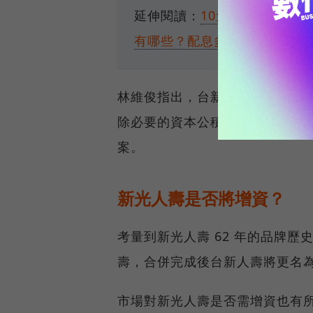
延伸閱讀：
10元就能入手！台
有哪些？配息多少？
林維俊指出，台新金 2024 年每股
除必要的資本公積後，具備發放每
案。
新光人壽是否將增資？
考量到新光人壽 62 年的品牌
壽，合併完成後台新人壽將更名
市場對新光人壽是否需增資也有