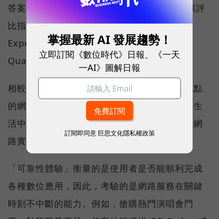
答案，就藏在 Opensignal 最具代表性的兩項評
比指標──可靠性體驗（Reliability
掌握最新 AI 發展趨勢！
Experience）與品質一致性（Consistent
立即訂閱《數位時代》日報、《一天
Quality）。
一AI》圖解日報
相較於傳統下載速度只反映單一時間、單一地點
的網路表現，這兩項指標更重視使用者在真實生
活中的整體體驗，因此也是最能反映電信業者網
訂閱即同意
巨思文化隱私權政策
路實力、最難取得的獎項。
「可靠性體驗」衡量的是使用者是否能順利完成
各種數位應用，因此，考驗的是網路服務在關鍵
時刻不中斷的能力。例如，搶購熱門演唱會門