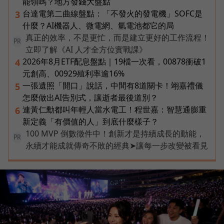
能領嗎？地方發錢大盤點
台達電第二曲線盤點：「不發火的發電機」SOFC是
3
什麼？AI機器人、微電網、氫電池都它的局
真正的效率，不是更忙，而是建立更好的工作流程！
PR
立即了解《AI 人才全方位實戰課》
2026年8月ETF配息盤點｜19檔一次看，00878衝破1
4
元創高、00929殖利率逾16%
一張遺照「開口」說話，中間有8道關卡！翊嘉禮儀
5
怎麼做出AI告別式，讓逝者最後道別？
連黃仁勳都叫年輕人當水電工！程世嘉：智慧通膨重
6
新定義「有價值的人」到底什麼樣子？
100 MVP 倒數徵件中！創新才是持續成長的動能，
PR
永續才能成就傳奇不敗的經典➤讓每一步改變被看見