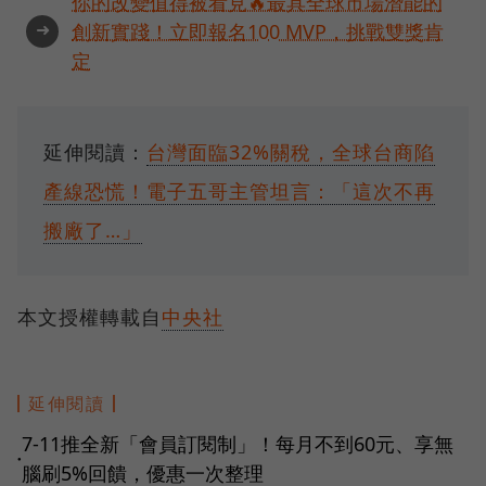
你的改變值得被看見🔥最具全球市場潛能的
➜
創新實踐！立即報名100 MVP，挑戰雙獎肯
定
延伸閱讀：
台灣面臨32%關稅，全球台商陷
產線恐慌！電子五哥主管坦言：「這次不再
搬廠了…」
本文授權轉載自
中央社
延伸閱讀
7-11推全新「會員訂閱制」！每月不到60元、享無
●
腦刷5%回饋，優惠一次整理