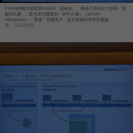
CoPoS的概念便是將CoWoS「面板化」，將晶片排列在方形的「面
板RDL層」，取代原先圓形的「矽中介層」（silicon
interposer），透過「化圓為方」提升面積利用率與產能
圖／ 孫嘉君攝影