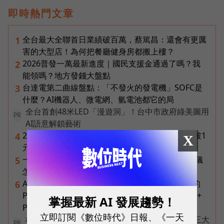
即時熱門文章
全台最大全聯首日業績破百萬，蔡篤昌：還會有更厲
1
害的大型店！為何把餐廳健身房都搬上樓？
2026普發一萬最新進度｜國民支援金通過了嗎？我
2
能領嗎？地方發錢大盤點
台達電第二曲線盤點：「不發火的發電機」SOFC是
3
什麼？AI機器人、微電網、氫電池都它的局
全台首創48米LED「漫遊洞」！台中市政府綠美圖用
PR
AI語意解鎖藝術
2026年8月ETF配息盤點｜19檔一次看，00878衝破1
4
X
元創高、00929殖利率逾16%
一張遺照「開口」說話，中間有8道關卡！翊嘉禮儀
5
怎麼做出AI告別式，讓逝者最後道別？
AI 時代的行動生產力：MSI 如何用「理解情境」的
6
Prestige 14 Flip AI+ 重新定義商務筆電與 Copilot+
掌握最新 AI 發展趨勢！
PC？
立即訂閱《數位時代》日報、《一天
核保快六成、理賠判讀再加速！富邦人壽如何用三大
PR